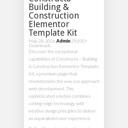
giriş
marsbahis
Building &
giriş
meritking
giriş
jojobet
Construction
giriş
meritking
giriş
meritking
Elementor
giriş
mavibet
giriş
Kalebet
Kalebet
Template Kit
giriş
Betbigo
Betbigo
giriş
Betpas
Betpas
May 28, 2026
Admin
29,810+
giriş
Atlasbet
Atlasbet
Downloads
giriş
Meybet
Meybet
Discover the exceptional
giriş
Grandpashabet
Grandpashabet
giriş
Amgbahis
Amgbahis
capabilities of Constructa – Building
giriş
pulibet
galabet
& Construction Elementor Template
giriş
kulisbet
kulisbet
giriş
vegabet
vegabet
Kit, a premium plugin that
giriş
amgbahis
amgbahis
giriş
cratosroyalbet
cratosroyalbet
revolutionizes the way you approach
giriş
biabet
web development. This
giriş
biabet
biabet
giriş
dedebet
dedebet
sophisticated solution combines
giriş
orisbet
orisbet
giriş
aresbet
cutting-edge technology with
giriş
pulibet
pulibet
intuitive design principles to deliver
giriş
norabahis
giriş
betzula
betzula
an unparalleled user experience.
giriş
bahiscasino
bahiscasino
giriş
avrupabet
avrupabet