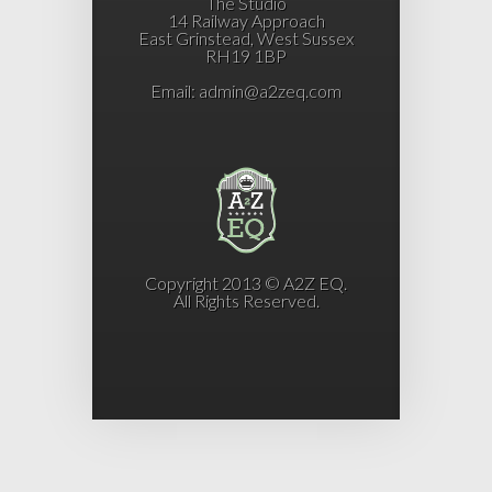
The Studio
giriş
pulibet
pulibet
14 Railway Approach
giriş
atlasbet
atlasbet
East Grinstead, West Sussex
giriş
Romabet
Romabet
RH19 1BP
giriş
Teosbet
giriş
Betbigo
Betbigo
Email:
admin@a2zeq.com
giriş
Kalebet
meritking
meritking
giriş
meritking
meritking
giriş
meritking
meritking
giriş
meritking
giriş
marsbahis
marsbahis
giriş
marsbahis
marsbahis
marsbahis
giriş
Vegabet
Restbet
giriş
Betplay
giriş
Galabet
Galabet
giriş
Mavibet
Mavibet
giriş
Betkanyon
Betkanyon
Copyright 2013 © A2Z EQ.
giriş
Vegabet
Vegabet
All Rights Reserved.
giriş
Casinomilyon
Casinomilyon
giriş
Betyap
Betyap
giriş
Orisbet
Orisbet
giriş
Alobet
Alobet
giriş
Betwoon
Betwoon
giriş
Betvole
Betvole
giriş
Betasus
Betasus
giriş
lunabet
lunabet
giriş
holiganbet
WordPress Library
Ankara Escort: Haymana Escort, Keçiören Escort, Yenimahalle Escort
İstanbul Escort: Zeytinburnu Escort, Ümraniye Escort, Tuzla Escort
Bursa Escort: Harmancık Escort, Mudanya Escort, Gemlik Escort
The A2Z Series
What is Emotional Quotient?
Mike Fisher
Manon – Portfolio & Agency WordPress Theme
Daisho – Flexible WordPress Portfolio Theme
Urbanite – Architect & Real Estate Developer FSE WordPress Theme
Global Gallery –
WordPress Responsive Gallery
The Reporter – Newspaper Editorial WordPress Theme
Towngov – City Government WordPress Theme
Justshoppe – Elementor Cake, Bakery & Food WordPress
Mixana – Startup & SaaS WordPress Theme
University of Education WordPress Theme – Courses Management WP
Oracle – AI Prediction & Analytics Agency WordPress Theme
giriş
holiganbet
giriş
marsbahis