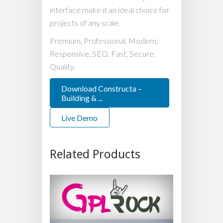
giriş
Betbigo
Betbigo
interface make it an ideal choice for
giriş
Romabet
Romabet
giriş
Betplay
Betplay
projects of any scale.
giriş
Efesbet
Efesbet
giriş
Enjoybet
Enjoybet
Premium, Professional, Modern,
giriş
Betzula
Betzula
giriş
Meritking
Meritking
Responsive, SEO, Fast, Secure,
giriş
Holiganbet
Holiganbet
Quality.
giriş
Alobet
giriş
Alobet
giriş
restbet
Download Constructa –
giriş
teosbet
Building & ...
giriş
Royalbet
giriş
Jokerbet
giriş
vegabet
Live Demo
giriş
Betzula
giriş
Norabahis
giriş
Pokerklas
giriş
romabet
Related Products
giriş
Restbet
giriş
Amgbahis
giriş
Mavibet
giriş
pulibet
giriş
Pokerklas
giriş
Alobet
Alobet
giriş
romabet
romabet
giriş
norabahis
norabahis
giriş
enbet
enbet