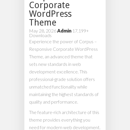
giriş
marsbahis
Corporate
giriş
meritking
WordPress
giriş
jojobet
giriş
meritking
Theme
giriş
meritking
giriş
mavibet
mavibet
giriş
Kalebet
Kalebet
May 28, 2026
Admin
17,199+
giriş
Betbigo
Betbigo
Downloads
giriş
Betpas
Betpas
Experience the power of Corpus –
giriş
Atlasbet
Atlasbet
Responsive Corporate WordPress
giriş
Meybet
Meybet
giriş
Grandpashabet
Grandpashabet
Theme, an advanced theme that
giriş
Amgbahis
Amgbahis
giriş
pulibet
galabet
sets new standards in web
giriş
kulisbet
kulisbet
development excellence. This
giriş
vegabet
vegabet
giriş
amgbahis
amgbahis
professional-grade solution offers
giriş
cratosroyalbet
cratosroyalbet
giriş
biabet
unmatched functionality while
giriş
biabet
biabet
maintaining the highest standards of
giriş
dedebet
dedebet
giriş
orisbet
orisbet
quality and performance.
giriş
aresbet
giriş
pulibet
pulibet
The feature-rich architecture of this
giriş
norabahis
giriş
betzula
betzula
theme provides everything you
giriş
bahiscasino
bahiscasino
need for modern web development.
giriş
avrupabet
avrupabet