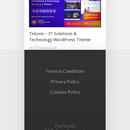
giriş
Cratosroyalbet
Cratosroyalbet
giriş
Cratosroyalbet
giriş
Grandpashabet
giriş
Grandpashabet
Grandpashabet
giriş
kulisbet
giriş
meybet
meybet
giriş
aresbet
Tekone – IT Solutions &
giriş
betzula
giriş
enbet
enbet
Technology WordPress Theme
giriş
norabahis
26,975 downloads
giriş
galabet
galabet
giriş
marsbahis
marsbahis
giriş
bahiscasino
giriş
pulibet
pulibet
giriş
holiganbet
Terms & Conditions
giriş
holiganbet
giriş
marsbahis
giriş
romabet
Privacy Policy
giriş
romabet
giriş
holiganbet
Cookies Policy
giriş
mavibet
giriş
galabet
jojobet
giriş
holiganbet
giriş
meritking
giriş
marsbahis
giriş
meritking
giriş
meritking
jojobet
The Studio
giriş
meritking