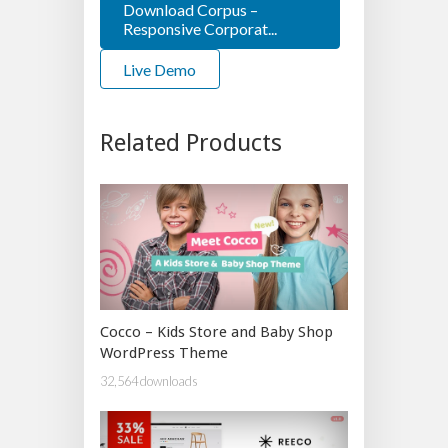
giriş
Betbigo
Betbigo
Download Corpus –
giriş
Romabet
Romabet
Responsive Corporat...
giriş
Betplay
Betplay
giriş
Efesbet
Efesbet
Live Demo
giriş
Enjoybet
Enjoybet
giriş
Betzula
Betzula
giriş
Meritking
Meritking
giriş
Holiganbet
Holiganbet
giriş
Alobet
Related Products
giriş
Alobet
giriş
restbet
giriş
teosbet
giriş
Royalbet
giriş
Jokerbet
giriş
vegabet
giriş
Betzula
giriş
Norabahis
giriş
Pokerklas
giriş
romabet
giriş
Restbet
giriş
Amgbahis
Cocco – Kids Store and Baby Shop
giriş
Mavibet
WordPress Theme
giriş
pulibet
giriş
Pokerklas
32,564 downloads
giriş
Alobet
Alobet
giriş
romabet
romabet
giriş
norabahis
norabahis
giriş
enbet
enbet