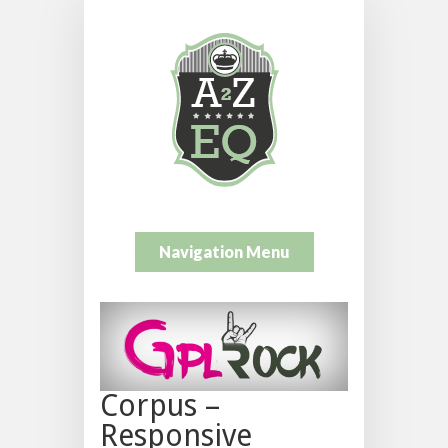
giriş
cratosroyalbet
giriş
dedebet
giriş
Festwin
giriş
jasminbet
giriş
biabet
giriş
Grandpashabet
giriş
pulibet
giriş
pulibet
giriş
pusulabet
giriş
pusulabet
pusulabet
giriş
Cratosroyalbet
giriş
Cratosroyalbet
giriş
Grandpashabet
giriş
biabet
biabet
giriş
betplay
giriş
jasminbet
jasminbet
Navigation Menu
giriş
dedebet
dedebet
giriş
holiganbet
giriş
holiganbet
giriş
marsbahis
giriş
romabet
giriş
romabet
giriş
holiganbet
giriş
mavibet
giriş
jojobet
Corpus –
giriş
holiganbet
giriş
galabet
Responsive
giriş
meritking