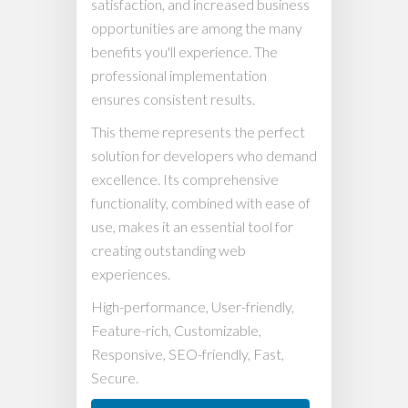
satisfaction, and increased business
giriş
pulibet
pulibet
giriş
restbet
restbet
opportunities are among the many
giriş
aresbet
aresbet
benefits you'll experience. The
giriş
meybet
meybet
giriş
kulisbet
professional implementation
giriş
enbet
enbet
giriş
amgbahis
amgbahis
ensures consistent results.
giriş
pokerklas
pokerklas
giriş
romabet
This theme represents the perfect
giriş
Betzula
Betzula
giriş
Alobet
Alobet
solution for developers who demand
giriş
Betpuan
Betpuan
excellence. Its comprehensive
giriş
Amgbahis
Amgbahis
giriş
Dedebet
Dedebet
functionality, combined with ease of
giriş
Kalebet
Kalebet
use, makes it an essential tool for
giriş
Vegabet
Vegabet
giriş
Restbet
Restbet
creating outstanding web
giriş
Enjoybet
Enjoybet
giriş
enbet
experiences.
giriş
amgbahis
amgbahis
giriş
pokerklas
pokerklas
High-performance, User-friendly,
giriş
betzula
giriş
pulibet
pulibet
Feature-rich, Customizable,
giriş
restbet
Responsive, SEO-friendly, Fast,
giriş
aresbet
giriş
meybet
Secure.
giriş
kulisbet
giriş
Kalebet
Kalebet