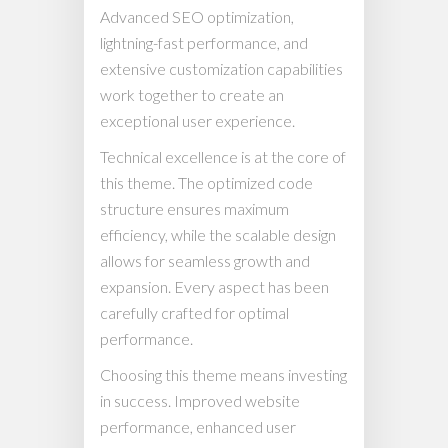
giriş
aresbet
Advanced SEO optimization,
giriş
Kalebet
Kalebet
giriş
Romabet
Romabet
lightning-fast performance, and
giriş
Teosbet
Teosbet
extensive customization capabilities
giriş
Vegabet
Vegabet
giriş
Betbigo
Betbigo
work together to create an
giriş
Restbet
Restbet
exceptional user experience.
giriş
Betplay
Betplay
giriş
Efesbet
Efesbet
giriş
Meritking
Meritking
Technical excellence is at the core of
giriş
Marsbahis
Marsbahis
this theme. The optimized code
giriş
Meritking
giriş
Holiganbet
structure ensures maximum
giriş
Alobet
giriş
Alobet
efficiency, while the scalable design
giriş
restbet
allows for seamless growth and
giriş
teosbet
giriş
Royalbet
expansion. Every aspect has been
giriş
Jokerbet
carefully crafted for optimal
giriş
vegabet
giriş
Betzula
performance.
giriş
Norabahis
giriş
Pokerklas
Choosing this theme means investing
giriş
romabet
giriş
Restbet
in success. Improved website
giriş
Amgbahis
giriş
Mavibet
performance, enhanced user
giriş
pulibet