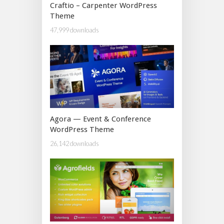
giriş
amgbahis
amgbahis
Craftio – Carpenter WordPress
giriş
pokerklas
pokerklas
Theme
giriş
betzula
giriş
aresbet
aresbet
47,999 downloads
giriş
restbet
giriş
pulibet
giriş
bahiscasino
bahiscasino
giriş
Romabet
giriş
Teosbet
giriş
Betbigo
giriş
Kalebet
giriş
Restbet
giriş
Betplay
giriş
Efesbet
Efesbet
giriş
Enjoybet
Enjoybet
Agora — Event & Conference
giriş
Vegabet
jokerbet
jokerbet
WordPress Theme
giriş
Grandpashabet
pulibet
pulibet
giriş
holiganbet
holiganbet
26,142 downloads
giriş
pusulabet
pusulabet
giriş
cratosroyalbet
cratosroyalbet
giriş
dedebet
dedebet
giriş
Festwin
Festwin
giriş
jasminbet
jasminbet
giriş
biabet
biabet
giriş
pulibet
giriş
pulibet
pulibet
giriş
pusulabet
pusulabet
giriş
pusulabet
pusulabet