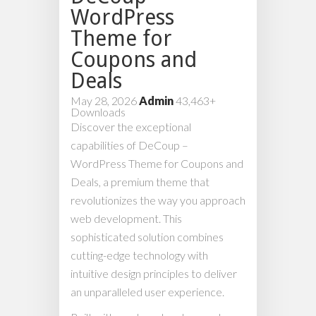
giriş
marsbahis
WordPress
giriş
meritking
giriş
jojobet
Theme for
giriş
meritking
giriş
meritking
Coupons and
giriş
mavibet
giriş
Kalebet
Kalebet
Deals
giriş
Betbigo
Betbigo
giriş
Betpas
Betpas
May 28, 2026
Admin
43,463+
giriş
Atlasbet
Atlasbet
Downloads
giriş
Meybet
Meybet
Discover the exceptional
giriş
Grandpashabet
Grandpashabet
giriş
Amgbahis
Amgbahis
capabilities of DeCoup –
giriş
pulibet
galabet
WordPress Theme for Coupons and
giriş
kulisbet
kulisbet
giriş
vegabet
vegabet
Deals, a premium theme that
giriş
amgbahis
amgbahis
giriş
cratosroyalbet
cratosroyalbet
revolutionizes the way you approach
giriş
biabet
web development. This
giriş
biabet
biabet
giriş
dedebet
dedebet
sophisticated solution combines
giriş
orisbet
orisbet
giriş
aresbet
cutting-edge technology with
giriş
pulibet
pulibet
intuitive design principles to deliver
giriş
norabahis
giriş
betzula
betzula
an unparalleled user experience.
giriş
bahiscasino
bahiscasino
giriş
avrupabet
avrupabet