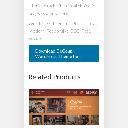
giriş
Betbigo
Betbigo
interface make it an ideal choice for
giriş
Romabet
Romabet
giriş
Betplay
Betplay
projects of any scale.
giriş
Efesbet
Efesbet
giriş
Enjoybet
Enjoybet
WordPress, Premium, Professional,
giriş
Betzula
Betzula
giriş
Meritking
Meritking
Modern, Responsive, SEO, Fast,
giriş
Holiganbet
Holiganbet
Secure.
giriş
Alobet
giriş
Alobet
giriş
restbet
Download DeCoup –
giriş
teosbet
WordPress Theme for...
giriş
Royalbet
giriş
Jokerbet
giriş
vegabet
giriş
Betzula
giriş
Norabahis
Related Products
giriş
Pokerklas
giriş
romabet
giriş
Restbet
giriş
Amgbahis
giriş
Mavibet
giriş
pulibet
giriş
Pokerklas
giriş
Alobet
Alobet
giriş
romabet
romabet
giriş
norabahis
norabahis
giriş
enbet
enbet