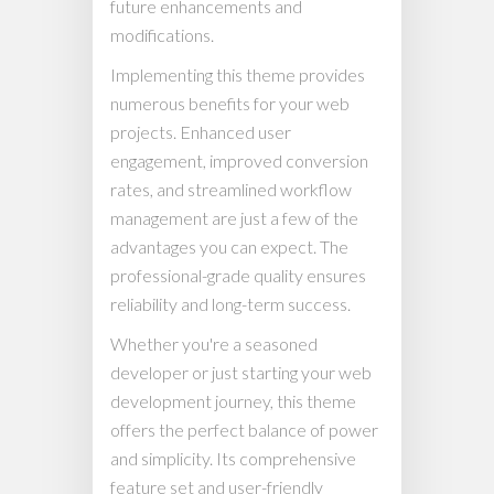
future enhancements and
giriş
pulibet
pulibet
giriş
restbet
restbet
modifications.
giriş
aresbet
aresbet
giriş
meybet
meybet
Implementing this theme provides
giriş
kulisbet
giriş
enbet
enbet
numerous benefits for your web
giriş
amgbahis
amgbahis
projects. Enhanced user
giriş
pokerklas
pokerklas
giriş
romabet
engagement, improved conversion
giriş
Betzula
Betzula
giriş
Alobet
Alobet
rates, and streamlined workflow
giriş
Betpuan
Betpuan
management are just a few of the
giriş
Amgbahis
Amgbahis
giriş
Dedebet
Dedebet
advantages you can expect. The
giriş
Kalebet
Kalebet
giriş
Vegabet
Vegabet
professional-grade quality ensures
giriş
Restbet
Restbet
reliability and long-term success.
giriş
Enjoybet
Enjoybet
giriş
enbet
Whether you're a seasoned
giriş
amgbahis
amgbahis
giriş
pokerklas
pokerklas
developer or just starting your web
giriş
betzula
giriş
pulibet
pulibet
development journey, this theme
giriş
restbet
offers the perfect balance of power
giriş
aresbet
giriş
meybet
and simplicity. Its comprehensive
giriş
kulisbet
giriş
Kalebet
Kalebet
feature set and user-friendly