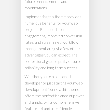
future enhancements and
giriş
pulibet
pulibet
giriş
restbet
restbet
modifications.
giriş
aresbet
aresbet
giriş
meybet
meybet
Implementing this theme provides
giriş
kulisbet
giriş
enbet
enbet
numerous benefits for your web
giriş
amgbahis
amgbahis
projects. Enhanced user
giriş
pokerklas
pokerklas
giriş
romabet
engagement, improved conversion
giriş
Betzula
Betzula
giriş
Alobet
Alobet
rates, and streamlined workflow
giriş
Betpuan
Betpuan
management are just a few of the
giriş
Amgbahis
Amgbahis
giriş
Dedebet
Dedebet
advantages you can expect. The
giriş
Kalebet
Kalebet
giriş
Vegabet
Vegabet
professional-grade quality ensures
giriş
Restbet
Restbet
reliability and long-term success.
giriş
Enjoybet
Enjoybet
giriş
enbet
Whether you're a seasoned
giriş
amgbahis
amgbahis
giriş
pokerklas
pokerklas
developer or just starting your web
giriş
betzula
giriş
pulibet
pulibet
development journey, this theme
giriş
restbet
offers the perfect balance of power
giriş
aresbet
giriş
meybet
and simplicity. Its comprehensive
giriş
kulisbet
giriş
Kalebet
Kalebet
feature set and user-friendly