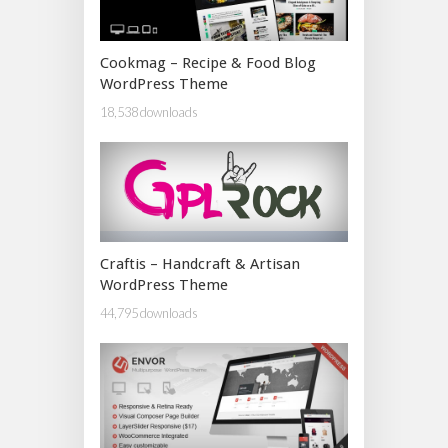
giriş
amgbahis
amgbahis
giriş
pokerklas
pokerklas
giriş
betzula
giriş
aresbet
aresbet
Cookmag – Recipe & Food Blog
giriş
restbet
WordPress Theme
giriş
pulibet
giriş
bahiscasino
bahiscasino
18,538 downloads
giriş
Romabet
giriş
Teosbet
giriş
Betbigo
giriş
Kalebet
giriş
Restbet
giriş
Betplay
giriş
Efesbet
Efesbet
giriş
Enjoybet
Enjoybet
giriş
Vegabet
jokerbet
jokerbet
Craftis – Handcraft & Artisan
giriş
Grandpashabet
pulibet
pulibet
giriş
holiganbet
holiganbet
WordPress Theme
giriş
pusulabet
pusulabet
giriş
cratosroyalbet
cratosroyalbet
44,795 downloads
giriş
dedebet
dedebet
giriş
Festwin
Festwin
giriş
jasminbet
jasminbet
giriş
biabet
biabet
giriş
pulibet
giriş
pulibet
pulibet
giriş
pusulabet
pusulabet
giriş
pusulabet
pusulabet