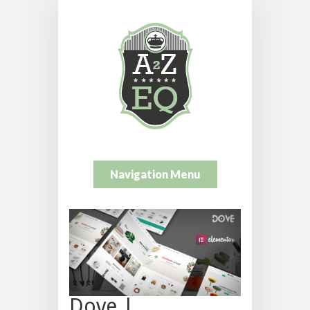
giriş
cratosroyalbet
giriş
dedebet
giriş
Festwin
giriş
jasminbet
giriş
biabet
giriş
Grandpashabet
giriş
pulibet
giriş
pulibet
giriş
pusulabet
giriş
pusulabet
pusulabet
giriş
Cratosroyalbet
giriş
Cratosroyalbet
giriş
Grandpashabet
giriş
biabet
biabet
giriş
betplay
giriş
jasminbet
jasminbet
Navigation Menu
giriş
dedebet
dedebet
giriş
holiganbet
giriş
holiganbet
giriş
marsbahis
giriş
romabet
giriş
romabet
giriş
holiganbet
giriş
mavibet
giriş
jojobet
giriş
holiganbet
giriş
galabet
Dove |
giriş
meritking