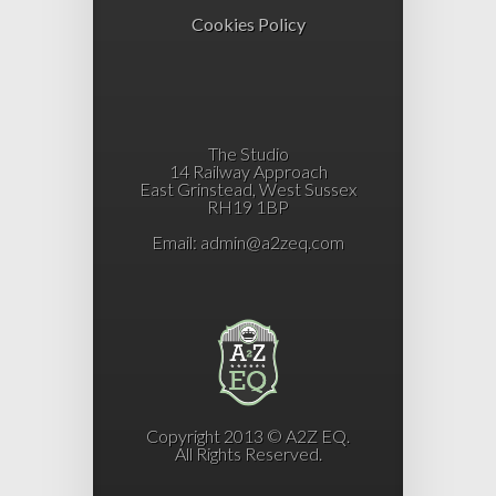
giriş
galabet
Cookies Policy
giriş
meritking
meritking
giriş
ultrabet
giriş
cratosroyalbet
cratosroyalbet
giriş
vegabet
vegabet
giriş
atlasbet
atlasbet
giriş
casivera
casivera
giriş
galabet
galabet
giriş
jojobet
jojobet
The Studio
giriş
betnano
betnano
14 Railway Approach
giriş
pokerklas
pokerklas
East Grinstead, West Sussex
giriş
Romabet
Romabet
RH19 1BP
giriş
Teosbet
Teosbet
giriş
Betbigo
Betbigo
Email:
admin@a2zeq.com
giriş
Vegabet
Vegabet
giriş
Kalebet
Kalebet
giriş
Restbet
Restbet
giriş
Betplay
Betplay
giriş
Efesbet
Efesbet
giriş
Enjoybet
Enjoybet
giriş
ultrabet
ultrabet
giriş
norabahis
norabahis
giriş
enbet
enbet
giriş
meybet
meybet
giriş
pokerklas
Copyright 2013 © A2Z EQ.
giriş
betzula
betzula
All Rights Reserved.
giriş
bahiscasino
bahiscasino
giriş
cratosroyalbet
cratosroyalbet