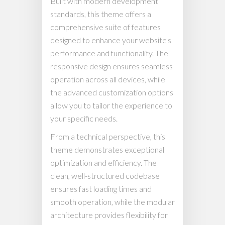
Built with modern development
giriş
aresbet
giriş
Kalebet
Kalebet
standards, this theme offers a
giriş
Romabet
Romabet
comprehensive suite of features
giriş
Teosbet
Teosbet
giriş
Vegabet
Vegabet
designed to enhance your website's
giriş
Betbigo
Betbigo
giriş
Restbet
Restbet
performance and functionality. The
giriş
Betplay
Betplay
responsive design ensures seamless
giriş
Efesbet
Efesbet
giriş
Meritking
Meritking
operation across all devices, while
giriş
Marsbahis
Marsbahis
the advanced customization options
giriş
Meritking
giriş
Holiganbet
allow you to tailor the experience to
giriş
Alobet
giriş
Alobet
your specific needs.
giriş
restbet
giriş
teosbet
From a technical perspective, this
giriş
Royalbet
giriş
Jokerbet
theme demonstrates exceptional
giriş
vegabet
optimization and efficiency. The
giriş
Betzula
giriş
Norabahis
clean, well-structured codebase
giriş
Pokerklas
ensures fast loading times and
giriş
romabet
giriş
Restbet
smooth operation, while the modular
giriş
Amgbahis
giriş
Mavibet
architecture provides flexibility for
giriş
pulibet