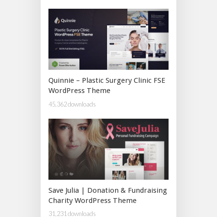
giriş
amgbahis
amgbahis
giriş
pokerklas
pokerklas
giriş
betzula
giriş
aresbet
aresbet
giriş
restbet
giriş
pulibet
giriş
bahiscasino
bahiscasino
giriş
Romabet
giriş
Teosbet
giriş
Betbigo
Quinnie – Plastic Surgery Clinic FSE
giriş
Kalebet
giriş
Restbet
WordPress Theme
giriş
Betplay
45,362 downloads
giriş
Efesbet
Efesbet
giriş
Enjoybet
Enjoybet
giriş
Vegabet
jokerbet
jokerbet
giriş
Grandpashabet
pulibet
pulibet
giriş
holiganbet
holiganbet
giriş
pusulabet
pusulabet
giriş
cratosroyalbet
cratosroyalbet
giriş
dedebet
dedebet
giriş
Festwin
Festwin
giriş
jasminbet
jasminbet
giriş
biabet
biabet
giriş
pulibet
Save Julia | Donation & Fundraising
giriş
pulibet
pulibet
Charity WordPress Theme
giriş
pusulabet
pusulabet
giriş
pusulabet
pusulabet
31,231 downloads