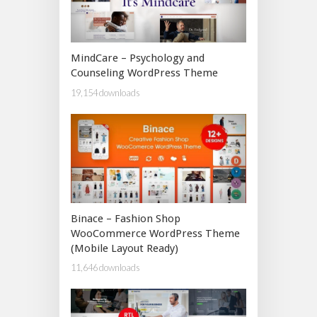
giriş
amgbahis
amgbahis
giriş
pokerklas
pokerklas
giriş
betzula
giriş
aresbet
aresbet
giriş
restbet
MindCare – Psychology and
giriş
pulibet
Counseling WordPress Theme
giriş
bahiscasino
bahiscasino
giriş
Romabet
19,154 downloads
giriş
Teosbet
giriş
Betbigo
giriş
Kalebet
giriş
Restbet
giriş
Betplay
giriş
Efesbet
Efesbet
giriş
Enjoybet
Enjoybet
giriş
Vegabet
jokerbet
jokerbet
giriş
Grandpashabet
pulibet
pulibet
giriş
holiganbet
holiganbet
giriş
pusulabet
pusulabet
Binace – Fashion Shop
giriş
cratosroyalbet
cratosroyalbet
giriş
dedebet
dedebet
WooCommerce WordPress Theme
giriş
Festwin
Festwin
(Mobile Layout Ready)
giriş
jasminbet
jasminbet
giriş
biabet
biabet
11,646 downloads
giriş
pulibet
giriş
pulibet
pulibet
giriş
pusulabet
pusulabet
giriş
pusulabet
pusulabet