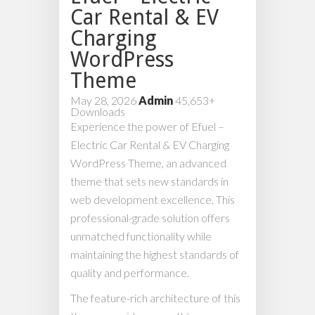
giriş
marsbahis
Car Rental & EV
giriş
meritking
giriş
jojobet
Charging
giriş
meritking
giriş
meritking
WordPress
giriş
mavibet
mavibet
giriş
Kalebet
Kalebet
Theme
giriş
Betbigo
Betbigo
giriş
Betpas
Betpas
May 28, 2026
Admin
45,653+
giriş
Atlasbet
Atlasbet
Downloads
giriş
Meybet
Meybet
Experience the power of Efuel –
giriş
Grandpashabet
Grandpashabet
giriş
Amgbahis
Amgbahis
Electric Car Rental & EV Charging
giriş
pulibet
galabet
WordPress Theme, an advanced
giriş
kulisbet
kulisbet
giriş
vegabet
vegabet
theme that sets new standards in
giriş
amgbahis
amgbahis
giriş
cratosroyalbet
cratosroyalbet
web development excellence. This
giriş
biabet
professional-grade solution offers
giriş
biabet
biabet
giriş
dedebet
dedebet
unmatched functionality while
giriş
orisbet
orisbet
giriş
aresbet
maintaining the highest standards of
giriş
pulibet
pulibet
quality and performance.
giriş
norabahis
giriş
betzula
betzula
The feature-rich architecture of this
giriş
bahiscasino
bahiscasino
giriş
avrupabet
avrupabet