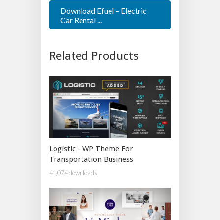
giriş
Betbigo
Betbigo
Download Efuel – Electric
giriş
Romabet
Romabet
Car Rental ...
giriş
Betplay
Betplay
giriş
Efesbet
Efesbet
giriş
Enjoybet
Enjoybet
giriş
Betzula
Betzula
giriş
Meritking
Meritking
Related Products
giriş
Holiganbet
Holiganbet
giriş
Alobet
giriş
Alobet
giriş
restbet
giriş
teosbet
giriş
Royalbet
giriş
Jokerbet
giriş
vegabet
giriş
Betzula
giriş
Norabahis
giriş
Pokerklas
giriş
romabet
Logistic - WP Theme For
giriş
Restbet
Transportation Business
giriş
Amgbahis
giriş
Mavibet
41,074 downloads
giriş
pulibet
giriş
Pokerklas
giriş
Alobet
Alobet
giriş
romabet
romabet
giriş
norabahis
norabahis
giriş
enbet
enbet