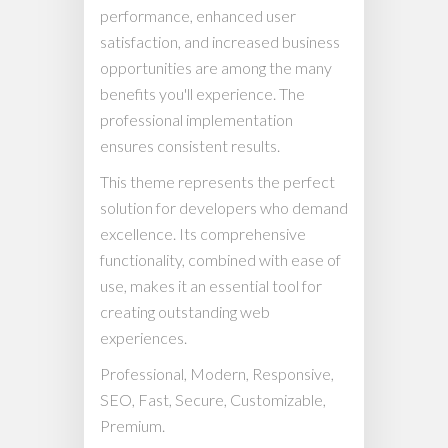
giriş
pulibet
pulibet
performance, enhanced user
giriş
restbet
restbet
giriş
aresbet
aresbet
satisfaction, and increased business
giriş
meybet
meybet
opportunities are among the many
giriş
kulisbet
giriş
enbet
enbet
benefits you'll experience. The
giriş
amgbahis
amgbahis
professional implementation
giriş
pokerklas
pokerklas
giriş
romabet
ensures consistent results.
giriş
Betzula
Betzula
giriş
Alobet
Alobet
This theme represents the perfect
giriş
Betpuan
Betpuan
giriş
Amgbahis
Amgbahis
solution for developers who demand
giriş
Dedebet
Dedebet
giriş
Kalebet
Kalebet
excellence. Its comprehensive
giriş
Vegabet
Vegabet
functionality, combined with ease of
giriş
Restbet
Restbet
giriş
Enjoybet
Enjoybet
use, makes it an essential tool for
giriş
enbet
creating outstanding web
giriş
amgbahis
amgbahis
giriş
pokerklas
pokerklas
experiences.
giriş
betzula
giriş
pulibet
pulibet
Professional, Modern, Responsive,
giriş
restbet
giriş
aresbet
SEO, Fast, Secure, Customizable,
giriş
meybet
giriş
kulisbet
Premium.
giriş
Kalebet
Kalebet