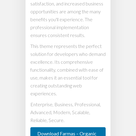
giriş
pulibet
pulibet
satisfaction, and increased business
giriş
restbet
restbet
opportunities are among the many
giriş
aresbet
aresbet
giriş
meybet
meybet
benefits you'll experience. The
giriş
kulisbet
giriş
enbet
enbet
professional implementation
giriş
amgbahis
amgbahis
ensures consistent results.
giriş
pokerklas
pokerklas
giriş
romabet
This theme represents the perfect
giriş
Betzula
Betzula
giriş
Alobet
Alobet
solution for developers who demand
giriş
Betpuan
Betpuan
giriş
Amgbahis
Amgbahis
excellence. Its comprehensive
giriş
Dedebet
Dedebet
functionality, combined with ease of
giriş
Kalebet
Kalebet
giriş
Vegabet
Vegabet
use, makes it an essential tool for
giriş
Restbet
Restbet
giriş
Enjoybet
Enjoybet
creating outstanding web
giriş
enbet
experiences.
giriş
amgbahis
amgbahis
giriş
pokerklas
pokerklas
Enterprise, Business, Professional,
giriş
betzula
giriş
pulibet
pulibet
Advanced, Modern, Scalable,
giriş
restbet
giriş
aresbet
Reliable, Secure.
giriş
meybet
giriş
kulisbet
Download Farmas – Organic
giriş
Kalebet
Kalebet