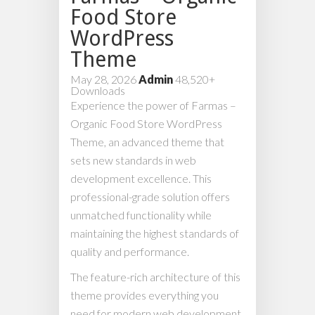
giriş
marsbahis
Food Store
giriş
meritking
giriş
jojobet
WordPress
giriş
meritking
giriş
meritking
Theme
giriş
mavibet
mavibet
giriş
Kalebet
Kalebet
May 28, 2026
Admin
48,520+
giriş
Betbigo
Betbigo
Downloads
giriş
Betpas
Betpas
Experience the power of Farmas –
giriş
Atlasbet
Atlasbet
giriş
Meybet
Meybet
Organic Food Store WordPress
giriş
Grandpashabet
Grandpashabet
giriş
Amgbahis
Amgbahis
Theme, an advanced theme that
giriş
pulibet
galabet
sets new standards in web
giriş
kulisbet
kulisbet
giriş
vegabet
vegabet
development excellence. This
giriş
amgbahis
amgbahis
professional-grade solution offers
giriş
cratosroyalbet
cratosroyalbet
giriş
biabet
unmatched functionality while
giriş
biabet
biabet
giriş
dedebet
dedebet
maintaining the highest standards of
giriş
orisbet
orisbet
quality and performance.
giriş
aresbet
giriş
pulibet
pulibet
giriş
norabahis
The feature-rich architecture of this
giriş
betzula
betzula
theme provides everything you
giriş
bahiscasino
bahiscasino
giriş
avrupabet
avrupabet
need for modern web development.