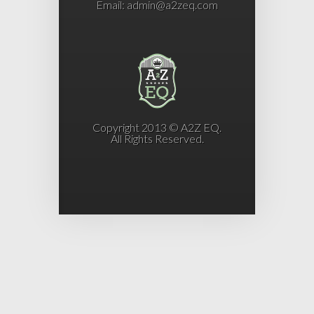
Email:
admin@a2zeq.com
giriş
galabet
giriş
meritking
meritking
giriş
ultrabet
giriş
cratosroyalbet
cratosroyalbet
giriş
vegabet
vegabet
giriş
atlasbet
atlasbet
giriş
casivera
casivera
giriş
galabet
galabet
giriş
jojobet
jojobet
giriş
betnano
betnano
giriş
pokerklas
pokerklas
Copyright 2013 © A2Z EQ.
giriş
Romabet
Romabet
All Rights Reserved.
giriş
Teosbet
Teosbet
giriş
Betbigo
Betbigo
giriş
Vegabet
Vegabet
giriş
Kalebet
Kalebet
giriş
Restbet
Restbet
giriş
Betplay
Betplay
giriş
Efesbet
Efesbet
giriş
Enjoybet
Enjoybet
giriş
ultrabet
ultrabet
WordPress Library
Ankara Escort: Haymana Escort, Keçiören Escort, Yenimahalle Escort
İstanbul Escort: Zeytinburnu Escort, Ümraniye Escort, Tuzla Escort
Bursa Escort: Harmancık Escort, Mudanya Escort, Gemlik Escort
The A2Z Series
What is Emotional Quotient?
Mike Fisher
Eventime – Conference, Event, Fest, Ticket Store Theme
Joss – Personal Portfolio WordPress Theme
Look – Responsive Multi-Purpose WooCommerce WordPress Theme
Saja – Minimal Agency &
Portfolio WordPress Theme + RTL
Hedmark | Clean & Minimal Responsive WordPress Blog Theme
Richter – Creative WordPress Blog Theme
Vigil – CCTV Security WordPress Theme
Cryptoz | ICO And Crypto WordPress Theme
LawBusiness – Attorney & Lawyer WordPress Theme
ClaPat – Creative Masonry Blog WordPress Theme
giriş
norabahis
norabahis
giriş
enbet
enbet
giriş
meybet
meybet
giriş
pokerklas
giriş
betzula
betzula
giriş
bahiscasino
bahiscasino
giriş
cratosroyalbet
cratosroyalbet