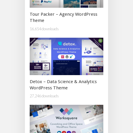
giriş
amgbahis
amgbahis
giriş
pokerklas
pokerklas
giriş
betzula
Tour Packer – Agency WordPress
giriş
aresbet
aresbet
Theme
giriş
restbet
giriş
pulibet
16,654 downloads
giriş
bahiscasino
bahiscasino
giriş
Romabet
giriş
Teosbet
giriş
Betbigo
giriş
Kalebet
giriş
Restbet
giriş
Betplay
giriş
Efesbet
Efesbet
giriş
Enjoybet
Enjoybet
giriş
Vegabet
jokerbet
jokerbet
giriş
Grandpashabet
pulibet
pulibet
Detox – Data Science & Analytics
giriş
holiganbet
holiganbet
WordPress Theme
giriş
pusulabet
pusulabet
giriş
cratosroyalbet
cratosroyalbet
27,246 downloads
giriş
dedebet
dedebet
giriş
Festwin
Festwin
giriş
jasminbet
jasminbet
giriş
biabet
biabet
giriş
pulibet
giriş
pulibet
pulibet
giriş
pusulabet
pusulabet
giriş
pusulabet
pusulabet