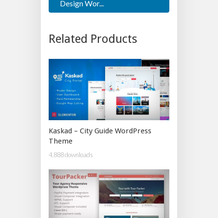
Design Wor...
giriş
Betbigo
Betbigo
giriş
Romabet
Romabet
giriş
Betplay
Betplay
giriş
Efesbet
Efesbet
giriş
Enjoybet
Enjoybet
Related Products
giriş
Betzula
Betzula
giriş
Meritking
Meritking
giriş
Holiganbet
Holiganbet
giriş
Alobet
giriş
Alobet
giriş
restbet
giriş
teosbet
giriş
Royalbet
giriş
Jokerbet
giriş
vegabet
giriş
Betzula
giriş
Norabahis
Kaskad – City Guide WordPress
giriş
Pokerklas
Theme
giriş
romabet
giriş
Restbet
4,888 downloads
giriş
Amgbahis
giriş
Mavibet
giriş
pulibet
giriş
Pokerklas
giriş
Alobet
Alobet
giriş
romabet
romabet
giriş
norabahis
norabahis
giriş
enbet
enbet