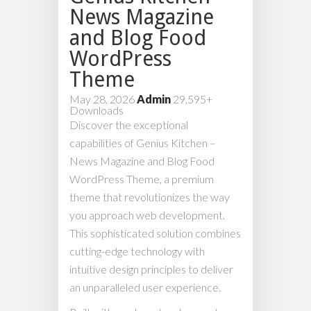
giriş
marsbahis
News Magazine
giriş
meritking
giriş
jojobet
and Blog Food
giriş
meritking
giriş
meritking
WordPress
giriş
mavibet
giriş
Kalebet
Kalebet
Theme
giriş
Betbigo
Betbigo
giriş
Betpas
Betpas
May 28, 2026
Admin
29,595+
giriş
Atlasbet
Atlasbet
Downloads
giriş
Meybet
Meybet
Discover the exceptional
giriş
Grandpashabet
Grandpashabet
giriş
Amgbahis
Amgbahis
capabilities of Genius Kitchen –
giriş
pulibet
galabet
News Magazine and Blog Food
giriş
kulisbet
kulisbet
giriş
vegabet
vegabet
WordPress Theme, a premium
giriş
amgbahis
amgbahis
giriş
cratosroyalbet
cratosroyalbet
theme that revolutionizes the way
giriş
biabet
you approach web development.
giriş
biabet
biabet
giriş
dedebet
dedebet
This sophisticated solution combines
giriş
orisbet
orisbet
giriş
aresbet
cutting-edge technology with
giriş
pulibet
pulibet
intuitive design principles to deliver
giriş
norabahis
giriş
betzula
betzula
an unparalleled user experience.
giriş
bahiscasino
bahiscasino
giriş
avrupabet
avrupabet