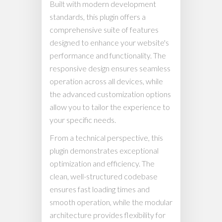
Built with modern development
giriş
aresbet
giriş
Kalebet
Kalebet
standards, this plugin offers a
giriş
Romabet
Romabet
giriş
Teosbet
Teosbet
comprehensive suite of features
giriş
Vegabet
Vegabet
designed to enhance your website's
giriş
Betbigo
Betbigo
giriş
Restbet
Restbet
performance and functionality. The
giriş
Betplay
Betplay
giriş
Efesbet
Efesbet
responsive design ensures seamless
giriş
Meritking
Meritking
operation across all devices, while
giriş
Marsbahis
Marsbahis
giriş
Meritking
the advanced customization options
giriş
Holiganbet
allow you to tailor the experience to
giriş
Alobet
giriş
Alobet
your specific needs.
giriş
restbet
giriş
teosbet
From a technical perspective, this
giriş
Royalbet
giriş
Jokerbet
plugin demonstrates exceptional
giriş
vegabet
giriş
Betzula
optimization and efficiency. The
giriş
Norabahis
clean, well-structured codebase
giriş
Pokerklas
giriş
romabet
ensures fast loading times and
giriş
Restbet
smooth operation, while the modular
giriş
Amgbahis
giriş
Mavibet
architecture provides flexibility for
giriş
pulibet