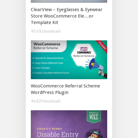
giriş
amgbahis
amgbahis
giriş
pokerklas
pokerklas
ClearView – Eyeglasses & Eyewear
giriş
betzula
Store WooCommerce Ele…or
giriş
aresbet
aresbet
giriş
restbet
Template Kit
giriş
pulibet
49,650 downloads
giriş
bahiscasino
bahiscasino
giriş
Romabet
giriş
Teosbet
giriş
Betbigo
giriş
Kalebet
giriş
Restbet
giriş
Betplay
giriş
Efesbet
Efesbet
giriş
Enjoybet
Enjoybet
giriş
Vegabet
jokerbet
jokerbet
giriş
Grandpashabet
pulibet
pulibet
WooCommerce Referral Scheme
giriş
holiganbet
holiganbet
giriş
pusulabet
pusulabet
WordPress Plugin
giriş
cratosroyalbet
cratosroyalbet
giriş
dedebet
dedebet
44,829 downloads
giriş
Festwin
Festwin
giriş
jasminbet
jasminbet
giriş
biabet
biabet
giriş
pulibet
giriş
pulibet
pulibet
giriş
pusulabet
pusulabet
giriş
pusulabet
pusulabet