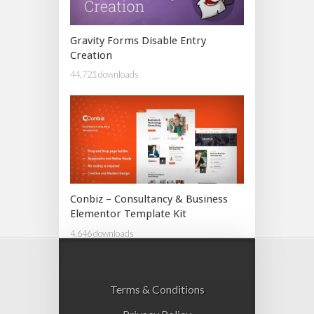
giriş
Cratosroyalbet
Cratosroyalbet
giriş
Cratosroyalbet
giriş
Grandpashabet
giriş
Grandpashabet
Grandpashabet
Gravity Forms Disable Entry
giriş
kulisbet
Creation
giriş
meybet
meybet
giriş
aresbet
44,721 downloads
giriş
betzula
giriş
enbet
enbet
giriş
norabahis
giriş
galabet
galabet
giriş
marsbahis
marsbahis
giriş
bahiscasino
giriş
pulibet
pulibet
giriş
holiganbet
giriş
holiganbet
giriş
marsbahis
giriş
romabet
Conbiz – Consultancy & Business
giriş
romabet
Elementor Template Kit
giriş
holiganbet
giriş
mavibet
4,646 downloads
giriş
galabet
jojobet
giriş
holiganbet
giriş
meritking
giriş
marsbahis
giriş
meritking
Terms & Conditions
giriş
meritking
jojobet
giriş
meritking