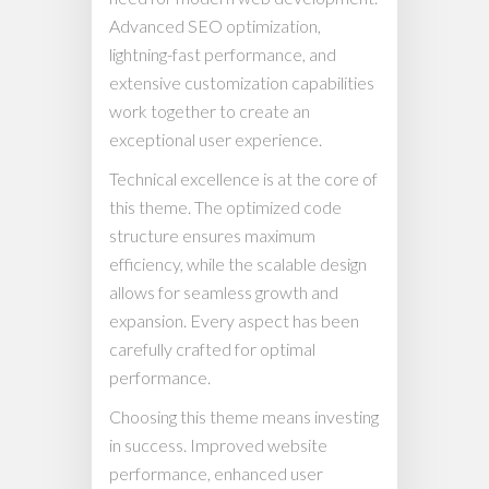
giriş
aresbet
Advanced SEO optimization,
giriş
Kalebet
Kalebet
giriş
Romabet
Romabet
lightning-fast performance, and
giriş
Teosbet
Teosbet
giriş
Vegabet
Vegabet
extensive customization capabilities
giriş
Betbigo
Betbigo
work together to create an
giriş
Restbet
Restbet
giriş
Betplay
Betplay
exceptional user experience.
giriş
Efesbet
Efesbet
giriş
Meritking
Meritking
Technical excellence is at the core of
giriş
Marsbahis
Marsbahis
giriş
Meritking
this theme. The optimized code
giriş
Holiganbet
structure ensures maximum
giriş
Alobet
giriş
Alobet
efficiency, while the scalable design
giriş
restbet
giriş
teosbet
allows for seamless growth and
giriş
Royalbet
expansion. Every aspect has been
giriş
Jokerbet
giriş
vegabet
carefully crafted for optimal
giriş
Betzula
giriş
Norabahis
performance.
giriş
Pokerklas
giriş
romabet
Choosing this theme means investing
giriş
Restbet
in success. Improved website
giriş
Amgbahis
giriş
Mavibet
performance, enhanced user
giriş
pulibet