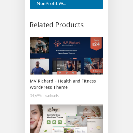
giriş
Betbigo
Betbigo
NonProfit W...
giriş
Romabet
Romabet
giriş
Betplay
Betplay
giriş
Efesbet
Efesbet
giriş
Enjoybet
Enjoybet
Related Products
giriş
Betzula
Betzula
giriş
Meritking
Meritking
giriş
Holiganbet
Holiganbet
giriş
Alobet
giriş
Alobet
giriş
restbet
giriş
teosbet
giriş
Royalbet
giriş
Jokerbet
giriş
vegabet
giriş
Betzula
giriş
Norabahis
MV Richard – Health and Fitness
giriş
Pokerklas
WordPress Theme
giriş
romabet
giriş
Restbet
34,695 downloads
giriş
Amgbahis
giriş
Mavibet
giriş
pulibet
giriş
Pokerklas
giriş
Alobet
Alobet
giriş
romabet
romabet
giriş
norabahis
norabahis
giriş
enbet
enbet