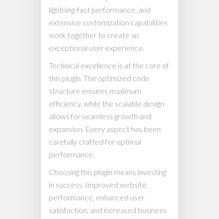
giriş
aresbet
lightning-fast performance, and
giriş
Kalebet
Kalebet
giriş
Romabet
Romabet
extensive customization capabilities
giriş
Teosbet
Teosbet
work together to create an
giriş
Vegabet
Vegabet
giriş
Betbigo
Betbigo
exceptional user experience.
giriş
Restbet
Restbet
giriş
Betplay
Betplay
Technical excellence is at the core of
giriş
Efesbet
Efesbet
giriş
Meritking
Meritking
this plugin. The optimized code
giriş
Marsbahis
Marsbahis
giriş
Meritking
structure ensures maximum
giriş
Holiganbet
efficiency, while the scalable design
giriş
Alobet
giriş
Alobet
allows for seamless growth and
giriş
restbet
expansion. Every aspect has been
giriş
teosbet
giriş
Royalbet
carefully crafted for optimal
giriş
Jokerbet
giriş
vegabet
performance.
giriş
Betzula
giriş
Norabahis
Choosing this plugin means investing
giriş
Pokerklas
giriş
romabet
in success. Improved website
giriş
Restbet
performance, enhanced user
giriş
Amgbahis
giriş
Mavibet
satisfaction, and increased business
giriş
pulibet