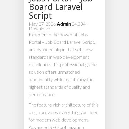
giriş
marsbahis
Board Laravel
giriş
meritking
giriş
jojobet
Script
giriş
meritking
giriş
meritking
May 27, 2026
Admin
24,334+
giriş
mavibet
mavibet
Downloads
giriş
Kalebet
Kalebet
Experience the power of Jobs
giriş
Betbigo
Betbigo
giriş
Betpas
Betpas
Portal – Job Board Laravel Script,
giriş
Atlasbet
Atlasbet
giriş
Meybet
Meybet
an advanced plugin that sets new
giriş
Grandpashabet
Grandpashabet
standards in web development
giriş
Amgbahis
Amgbahis
giriş
pulibet
galabet
excellence. This professional-grade
giriş
kulisbet
kulisbet
giriş
vegabet
vegabet
solution offers unmatched
giriş
amgbahis
amgbahis
functionality while maintaining the
giriş
cratosroyalbet
cratosroyalbet
giriş
biabet
highest standards of quality and
giriş
biabet
biabet
performance.
giriş
dedebet
dedebet
giriş
orisbet
orisbet
giriş
aresbet
The feature-rich architecture of this
giriş
pulibet
pulibet
plugin provides everything you need
giriş
norabahis
giriş
betzula
betzula
for modern web development.
giriş
bahiscasino
bahiscasino
giriş
avrupabet
avrupabet
Advanced SEO optimization,