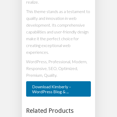
realize.
giriş
pulibet
pulibet
giriş
restbet
restbet
giriş
aresbet
aresbet
This theme stands as a testament to
giriş
meybet
meybet
quality and innovation in web
giriş
kulisbet
giriş
enbet
enbet
development. Its comprehensive
giriş
amgbahis
amgbahis
giriş
pokerklas
pokerklas
capabilities and user-friendly design
giriş
romabet
make it the perfect choice for
giriş
Betzula
Betzula
giriş
Alobet
Alobet
creating exceptional web
giriş
Betpuan
Betpuan
experiences.
giriş
Amgbahis
Amgbahis
giriş
Dedebet
Dedebet
giriş
Kalebet
Kalebet
WordPress, Professional, Modern,
giriş
Vegabet
Vegabet
Responsive, SEO, Optimized,
giriş
Restbet
Restbet
giriş
Enjoybet
Enjoybet
Premium, Quality.
giriş
enbet
giriş
amgbahis
amgbahis
giriş
pokerklas
pokerklas
Download Kimberly –
giriş
betzula
WordPress Blog & ...
giriş
pulibet
pulibet
giriş
restbet
giriş
aresbet
giriş
meybet
Related Products
giriş
kulisbet
giriş
Kalebet
Kalebet