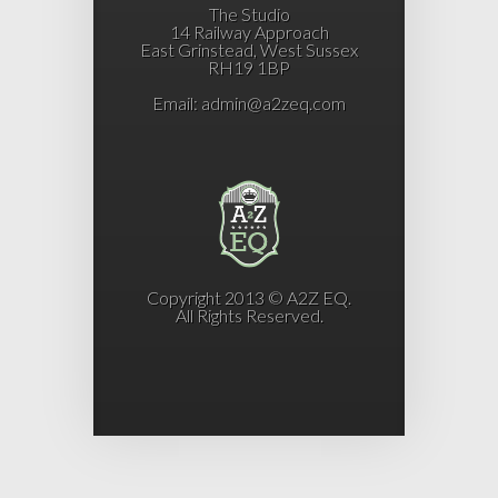
giriş
galabet
The Studio
giriş
meritking
meritking
14 Railway Approach
giriş
ultrabet
East Grinstead, West Sussex
giriş
cratosroyalbet
cratosroyalbet
RH19 1BP
giriş
vegabet
vegabet
giriş
atlasbet
atlasbet
Email:
admin@a2zeq.com
giriş
casivera
casivera
giriş
galabet
galabet
giriş
jojobet
jojobet
giriş
betnano
betnano
giriş
pokerklas
pokerklas
giriş
Romabet
Romabet
giriş
Teosbet
Teosbet
giriş
Betbigo
Betbigo
giriş
Vegabet
Vegabet
giriş
Kalebet
Kalebet
giriş
Restbet
Restbet
Copyright 2013 © A2Z EQ.
giriş
Betplay
Betplay
All Rights Reserved.
giriş
Efesbet
Efesbet
giriş
Enjoybet
Enjoybet
giriş
ultrabet
ultrabet
giriş
norabahis
norabahis
giriş
enbet
enbet
giriş
meybet
meybet
giriş
pokerklas
giriş
betzula
betzula
giriş
bahiscasino
bahiscasino
WordPress Library
Ankara Escort: Haymana Escort, Keçiören Escort, Yenimahalle Escort
İstanbul Escort: Zeytinburnu Escort, Ümraniye Escort, Tuzla Escort
Bursa Escort: Harmancık Escort, Mudanya Escort, Gemlik Escort
The A2Z Series
What is Emotional Quotient?
Mike Fisher
Marinio – Surfing & Scuba Diving WordPress Theme
Donalfarm | Agriculture Organic Farming WordPress Theme
Optima – Psychology and Counseling WordPress Theme
Tequila | Unique Multi-Purpose WooCommerce Theme
Ancora | Tattoo Salon & Shop WordPress Theme
Litmus – Creative MultiPurpose WordPress Theme
Dogma – Responsive Architecture WordPress Theme
ClanyEco– Cleaning Services WordPress Theme
Mediczop – Responsive WordPress Theme
Regina – Creative Blog WordPress Theme
giriş
cratosroyalbet
cratosroyalbet