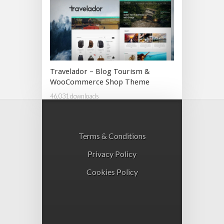
giriş
Cratosroyalbet
Cratosroyalbet
giriş
Cratosroyalbet
giriş
Grandpashabet
giriş
Grandpashabet
Grandpashabet
giriş
kulisbet
giriş
meybet
meybet
giriş
aresbet
giriş
betzula
giriş
enbet
enbet
Travelador – Blog Tourism &
giriş
norabahis
WooCommerce Shop Theme
giriş
galabet
galabet
giriş
marsbahis
marsbahis
46,031 downloads
giriş
bahiscasino
giriş
pulibet
pulibet
giriş
holiganbet
giriş
holiganbet
giriş
marsbahis
Terms & Conditions
giriş
romabet
giriş
romabet
Privacy Policy
giriş
holiganbet
giriş
mavibet
Cookies Policy
giriş
galabet
jojobet
giriş
holiganbet
giriş
meritking
giriş
marsbahis
giriş
meritking
giriş
meritking
jojobet
giriş
meritking