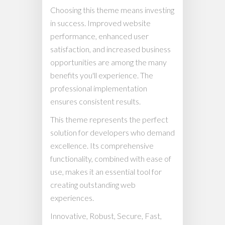
giriş
pulibet
pulibet
Choosing this theme means investing
giriş
restbet
restbet
giriş
aresbet
aresbet
in success. Improved website
giriş
meybet
meybet
performance, enhanced user
giriş
kulisbet
giriş
enbet
enbet
satisfaction, and increased business
giriş
amgbahis
amgbahis
giriş
pokerklas
pokerklas
opportunities are among the many
giriş
romabet
benefits you'll experience. The
giriş
Betzula
Betzula
giriş
Alobet
Alobet
professional implementation
giriş
Betpuan
Betpuan
giriş
Amgbahis
Amgbahis
ensures consistent results.
giriş
Dedebet
Dedebet
giriş
Kalebet
Kalebet
This theme represents the perfect
giriş
Vegabet
Vegabet
solution for developers who demand
giriş
Restbet
Restbet
giriş
Enjoybet
Enjoybet
excellence. Its comprehensive
giriş
enbet
giriş
amgbahis
amgbahis
functionality, combined with ease of
giriş
pokerklas
pokerklas
use, makes it an essential tool for
giriş
betzula
giriş
pulibet
pulibet
creating outstanding web
giriş
restbet
giriş
aresbet
experiences.
giriş
meybet
giriş
kulisbet
Innovative, Robust, Secure, Fast,
giriş
Kalebet
Kalebet