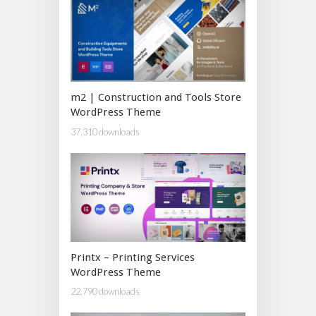
giriş
amgbahis
amgbahis
giriş
pokerklas
pokerklas
giriş
betzula
giriş
aresbet
aresbet
giriş
restbet
giriş
pulibet
giriş
bahiscasino
bahiscasino
giriş
Romabet
giriş
Teosbet
m2 | Construction and Tools Store
giriş
Betbigo
WordPress Theme
giriş
Kalebet
giriş
Restbet
37,310 downloads
giriş
Betplay
giriş
Efesbet
Efesbet
giriş
Enjoybet
Enjoybet
giriş
Vegabet
jokerbet
jokerbet
giriş
Grandpashabet
pulibet
pulibet
giriş
holiganbet
holiganbet
giriş
pusulabet
pusulabet
giriş
cratosroyalbet
cratosroyalbet
giriş
dedebet
dedebet
giriş
Festwin
Festwin
giriş
jasminbet
jasminbet
Printx – Printing Services
giriş
biabet
biabet
WordPress Theme
giriş
pulibet
giriş
pulibet
pulibet
22,790 downloads
giriş
pusulabet
pusulabet
giriş
pusulabet
pusulabet