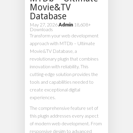
giriş
marsbahis
Movie&TV
giriş
meritking
giriş
jojobet
Database
giriş
meritking
giriş
meritking
May 27, 2026
Admin
18,608+
giriş
mavibet
Downloads
giriş
Kalebet
Kalebet
Transform your web development
giriş
Betbigo
Betbigo
giriş
Betpas
Betpas
approach with MTDb – Ultimate
giriş
Atlasbet
Atlasbet
giriş
Meybet
Meybet
Movie&TV Database, a
giriş
Grandpashabet
Grandpashabet
revolutionary plugin that combines
giriş
Amgbahis
Amgbahis
giriş
pulibet
galabet
innovation with reliability. This
giriş
kulisbet
kulisbet
giriş
vegabet
vegabet
cutting-edge solution provides the
giriş
amgbahis
amgbahis
tools and capabilities needed to
giriş
cratosroyalbet
cratosroyalbet
giriş
biabet
create exceptional digital
giriş
biabet
biabet
experiences.
giriş
dedebet
dedebet
giriş
orisbet
orisbet
giriş
aresbet
The comprehensive feature set of
giriş
pulibet
pulibet
this plugin addresses every aspect
giriş
norabahis
giriş
betzula
betzula
of modern web development. From
giriş
bahiscasino
bahiscasino
giriş
avrupabet
avrupabet
responsive design to advanced