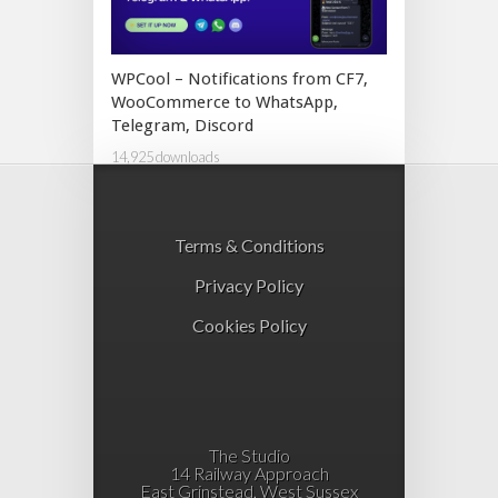
giriş
Cratosroyalbet
Cratosroyalbet
giriş
Cratosroyalbet
giriş
Grandpashabet
giriş
Grandpashabet
Grandpashabet
WPCool – Notifications from CF7,
giriş
kulisbet
giriş
meybet
meybet
WooCommerce to WhatsApp,
giriş
aresbet
Telegram, Discord
giriş
betzula
giriş
enbet
enbet
14,925 downloads
giriş
norabahis
giriş
galabet
galabet
giriş
marsbahis
marsbahis
giriş
bahiscasino
giriş
pulibet
pulibet
Terms & Conditions
giriş
holiganbet
giriş
holiganbet
Privacy Policy
giriş
marsbahis
giriş
romabet
Cookies Policy
giriş
romabet
giriş
holiganbet
giriş
mavibet
giriş
galabet
jojobet
giriş
holiganbet
giriş
meritking
giriş
marsbahis
giriş
meritking
The Studio
giriş
meritking
jojobet
14 Railway Approach
giriş
meritking
East Grinstead, West Sussex