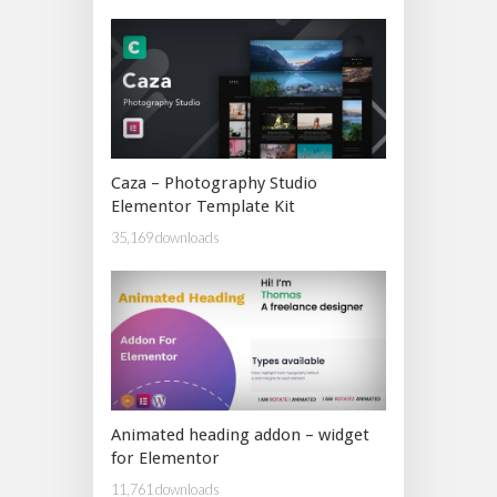
giriş
Betbigo
Betbigo
giriş
Romabet
Romabet
giriş
Betplay
Betplay
giriş
Efesbet
Efesbet
giriş
Enjoybet
Enjoybet
giriş
Betzula
Betzula
giriş
Meritking
Meritking
giriş
Holiganbet
Holiganbet
giriş
Alobet
giriş
Alobet
Caza – Photography Studio
giriş
restbet
giriş
teosbet
Elementor Template Kit
giriş
Royalbet
35,169 downloads
giriş
Jokerbet
giriş
vegabet
giriş
Betzula
giriş
Norabahis
giriş
Pokerklas
giriş
romabet
giriş
Restbet
giriş
Amgbahis
giriş
Mavibet
giriş
pulibet
giriş
Pokerklas
giriş
Alobet
Alobet
Animated heading addon – widget
giriş
romabet
romabet
for Elementor
giriş
norabahis
norabahis
giriş
enbet
enbet
11,761 downloads