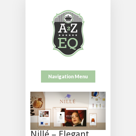
giriş
cratosroyalbet
giriş
dedebet
giriş
Festwin
giriş
jasminbet
giriş
biabet
giriş
Grandpashabet
giriş
pulibet
giriş
pulibet
giriş
pusulabet
giriş
pusulabet
pusulabet
giriş
Cratosroyalbet
giriş
Cratosroyalbet
giriş
Grandpashabet
giriş
biabet
biabet
giriş
betplay
giriş
jasminbet
jasminbet
Navigation Menu
giriş
dedebet
dedebet
giriş
holiganbet
giriş
holiganbet
giriş
marsbahis
giriş
romabet
giriş
romabet
giriş
holiganbet
giriş
mavibet
giriş
jojobet
giriş
holiganbet
giriş
galabet
Nillé – Elegant
giriş
meritking