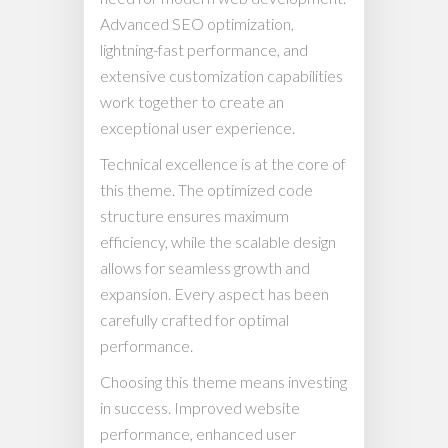
giriş
aresbet
Advanced SEO optimization,
giriş
Kalebet
Kalebet
giriş
Romabet
Romabet
lightning-fast performance, and
giriş
Teosbet
Teosbet
giriş
Vegabet
Vegabet
extensive customization capabilities
giriş
Betbigo
Betbigo
work together to create an
giriş
Restbet
Restbet
giriş
Betplay
Betplay
exceptional user experience.
giriş
Efesbet
Efesbet
giriş
Meritking
Meritking
Technical excellence is at the core of
giriş
Marsbahis
Marsbahis
giriş
Meritking
this theme. The optimized code
giriş
Holiganbet
structure ensures maximum
giriş
Alobet
giriş
Alobet
efficiency, while the scalable design
giriş
restbet
giriş
teosbet
allows for seamless growth and
giriş
Royalbet
expansion. Every aspect has been
giriş
Jokerbet
giriş
vegabet
carefully crafted for optimal
giriş
Betzula
giriş
Norabahis
performance.
giriş
Pokerklas
giriş
romabet
Choosing this theme means investing
giriş
Restbet
in success. Improved website
giriş
Amgbahis
giriş
Mavibet
performance, enhanced user
giriş
pulibet