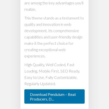
giriş
pulibet
pulibet
are among the key advantages you'll
giriş
restbet
restbet
realize.
giriş
aresbet
aresbet
giriş
meybet
meybet
giriş
kulisbet
This theme stands as a testament to
giriş
enbet
enbet
quality and innovation in web
giriş
amgbahis
amgbahis
giriş
pokerklas
pokerklas
development. Its comprehensive
giriş
romabet
capabilities and user-friendly design
giriş
Betzula
Betzula
giriş
Alobet
Alobet
make it the perfect choice for
giriş
Betpuan
Betpuan
giriş
Amgbahis
Amgbahis
creating exceptional web
giriş
Dedebet
Dedebet
experiences.
giriş
Kalebet
Kalebet
giriş
Vegabet
Vegabet
giriş
Restbet
Restbet
High Quality, Well Coded, Fast
giriş
Enjoybet
Enjoybet
Loading, Mobile First, SEO Ready,
giriş
enbet
giriş
amgbahis
amgbahis
Easy to Use, Fully Customizable,
giriş
pokerklas
pokerklas
Regularly Updated.
giriş
betzula
giriş
pulibet
pulibet
giriş
restbet
Download Pendulum – Beat
giriş
aresbet
Producers, D...
giriş
meybet
giriş
kulisbet
giriş
Kalebet
Kalebet