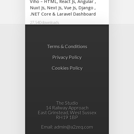
Viho – HTML, React Js, Angular ,
giriş
Cratosroyalbet
Cratosroyalbet
giriş
Cratosroyalbet
Nuxt Js, Next Js, Vue Js, Django ,
giriş
Grandpashabet
.NET Core & Laravel Dashboard
giriş
Grandpashabet
Grandpashabet
giriş
kulisbet
27,540 downloads
giriş
meybet
meybet
giriş
aresbet
giriş
betzula
giriş
enbet
enbet
giriş
norabahis
Terms & Conditions
giriş
galabet
galabet
giriş
marsbahis
marsbahis
Privacy Policy
giriş
bahiscasino
giriş
pulibet
pulibet
Cookies Policy
giriş
holiganbet
giriş
holiganbet
giriş
marsbahis
giriş
romabet
giriş
romabet
giriş
holiganbet
giriş
mavibet
The Studio
giriş
galabet
jojobet
14 Railway Approach
giriş
holiganbet
East Grinstead, West Sussex
giriş
meritking
RH19 1BP
giriş
marsbahis
giriş
meritking
Email:
admin@a2zeq.com
giriş
meritking
jojobet
giriş
meritking