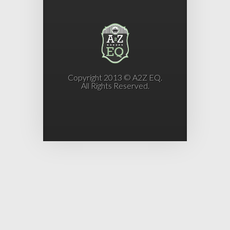
giriş
galabet
giriş
meritking
meritking
giriş
ultrabet
giriş
cratosroyalbet
cratosroyalbet
giriş
vegabet
vegabet
giriş
atlasbet
atlasbet
giriş
casivera
casivera
giriş
galabet
galabet
giriş
jojobet
jojobet
Copyright 2013 © A2Z EQ.
giriş
betnano
betnano
All Rights Reserved.
giriş
pokerklas
pokerklas
giriş
Romabet
Romabet
giriş
Teosbet
Teosbet
giriş
Betbigo
Betbigo
giriş
Vegabet
Vegabet
giriş
Kalebet
Kalebet
giriş
Restbet
Restbet
giriş
Betplay
Betplay
giriş
Efesbet
Efesbet
WordPress Library
Ankara Escort: Haymana Escort, Keçiören Escort, Yenimahalle Escort
İstanbul Escort: Zeytinburnu Escort, Ümraniye Escort, Tuzla Escort
Bursa Escort: Harmancık Escort, Mudanya Escort, Gemlik Escort
The A2Z Series
What is Emotional Quotient?
Mike Fisher
Thrive Themes Voice WordPress Theme
IT Solutions & Technology Multi-Purpose Elementor WordPress Theme – Agiletech
WPMU DEV Google Analytics Plus
Levita – Photography WordPress Theme
Thrive Themes Storied WordPress Theme
BrainBizz – Finance & Business WordPress Theme
WooCommerce Cart Notices
Eno – Portfolio Agency WordPress
wpDiscuz – Private Comments
MainWP File Uploader
giriş
Enjoybet
Enjoybet
giriş
ultrabet
ultrabet
giriş
norabahis
norabahis
giriş
enbet
enbet
giriş
meybet
meybet
giriş
pokerklas
giriş
betzula
betzula
giriş
bahiscasino
bahiscasino
giriş
cratosroyalbet
cratosroyalbet