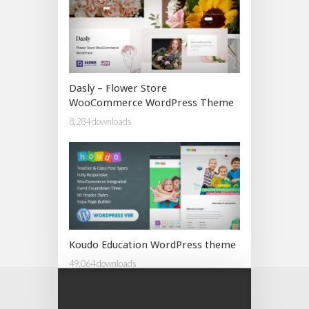
giriş
Cratosroyalbet
Cratosroyalbet
giriş
Cratosroyalbet
giriş
Grandpashabet
giriş
Grandpashabet
Grandpashabet
giriş
kulisbet
giriş
meybet
meybet
giriş
aresbet
giriş
betzula
Dasly – Flower Store
giriş
enbet
enbet
WooCommerce WordPress Theme
giriş
norabahis
giriş
galabet
galabet
8,284 downloads
giriş
marsbahis
marsbahis
giriş
bahiscasino
giriş
pulibet
pulibet
giriş
holiganbet
giriş
holiganbet
giriş
marsbahis
giriş
romabet
giriş
romabet
giriş
holiganbet
giriş
mavibet
giriş
galabet
jojobet
Koudo Education WordPress theme
giriş
holiganbet
giriş
meritking
49,064 downloads
giriş
marsbahis
giriş
meritking
giriş
meritking
jojobet
giriş
meritking