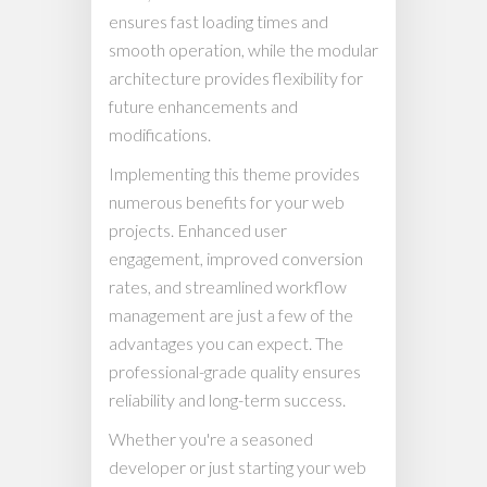
giriş
pulibet
pulibet
ensures fast loading times and
giriş
restbet
restbet
giriş
aresbet
aresbet
smooth operation, while the modular
giriş
meybet
meybet
architecture provides flexibility for
giriş
kulisbet
giriş
enbet
enbet
future enhancements and
giriş
amgbahis
amgbahis
giriş
pokerklas
pokerklas
modifications.
giriş
romabet
giriş
Betzula
Betzula
Implementing this theme provides
giriş
Alobet
Alobet
giriş
Betpuan
Betpuan
numerous benefits for your web
giriş
Amgbahis
Amgbahis
projects. Enhanced user
giriş
Dedebet
Dedebet
giriş
Kalebet
Kalebet
engagement, improved conversion
giriş
Vegabet
Vegabet
rates, and streamlined workflow
giriş
Restbet
Restbet
giriş
Enjoybet
Enjoybet
management are just a few of the
giriş
enbet
giriş
amgbahis
amgbahis
advantages you can expect. The
giriş
pokerklas
pokerklas
professional-grade quality ensures
giriş
betzula
giriş
pulibet
pulibet
reliability and long-term success.
giriş
restbet
giriş
aresbet
Whether you're a seasoned
giriş
meybet
giriş
kulisbet
developer or just starting your web
giriş
Kalebet
Kalebet