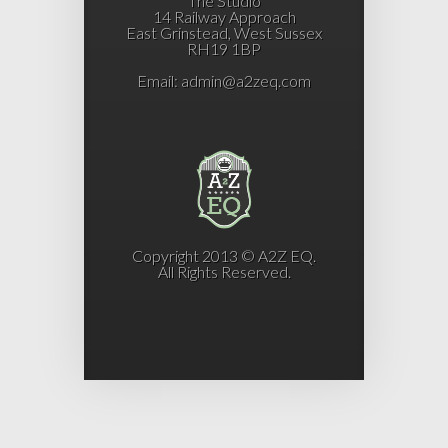
The Studio
giriş
galabet
14 Railway Approach
giriş
meritking
meritking
East Grinstead, West Sussex
giriş
ultrabet
RH19 1BP
giriş
cratosroyalbet
cratosroyalbet
giriş
vegabet
vegabet
Email:
admin@a2zeq.com
giriş
atlasbet
atlasbet
giriş
casivera
casivera
giriş
galabet
galabet
giriş
jojobet
jojobet
giriş
betnano
betnano
giriş
pokerklas
pokerklas
giriş
Romabet
Romabet
giriş
Teosbet
Teosbet
giriş
Betbigo
Betbigo
giriş
Vegabet
Vegabet
giriş
Kalebet
Kalebet
Copyright 2013 © A2Z EQ.
giriş
Restbet
Restbet
All Rights Reserved.
giriş
Betplay
Betplay
giriş
Efesbet
Efesbet
giriş
Enjoybet
Enjoybet
giriş
ultrabet
ultrabet
giriş
norabahis
norabahis
giriş
enbet
enbet
giriş
meybet
meybet
giriş
pokerklas
giriş
betzula
betzula
WordPress Library
Ankara Escort: Haymana Escort, Keçiören Escort, Yenimahalle Escort
İstanbul Escort: Zeytinburnu Escort, Ümraniye Escort, Tuzla Escort
Bursa Escort: Harmancık Escort, Mudanya Escort, Gemlik Escort
The A2Z Series
What is Emotional Quotient?
Mike Fisher
VETS – Veterinary Medical Health Clinic WP Theme
Gesto – Digital Marketing Agency WordPress Theme
Splent | Responsive Multi-Purpose WordPress Theme
VG Rossi – Responsive WooCommerce WordPress Theme
Mikado One – Multipurpose Business WordPress Theme
Travel Agency WordPress Theme
Creative Multipurpose WordPress Theme – Avonmore
Antech IT Solutions Service WordPress Theme
Kano – Creative MultiPurpose WordPress Theme
Hitboox –
Games Studio WordPress Theme
giriş
bahiscasino
bahiscasino
giriş
cratosroyalbet
cratosroyalbet