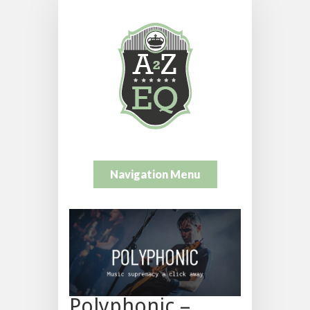
giriş
cratosroyalbet
giriş
dedebet
giriş
Festwin
giriş
jasminbet
giriş
biabet
giriş
Grandpashabet
giriş
pulibet
giriş
pulibet
giriş
pusulabet
giriş
pusulabet
pusulabet
giriş
Cratosroyalbet
giriş
Cratosroyalbet
giriş
Grandpashabet
giriş
biabet
biabet
giriş
betplay
giriş
jasminbet
jasminbet
Navigation Menu
giriş
dedebet
dedebet
giriş
holiganbet
giriş
holiganbet
giriş
marsbahis
giriş
romabet
giriş
romabet
giriş
holiganbet
giriş
mavibet
giriş
jojobet
giriş
holiganbet
giriş
galabet
Polyphonic –
giriş
meritking