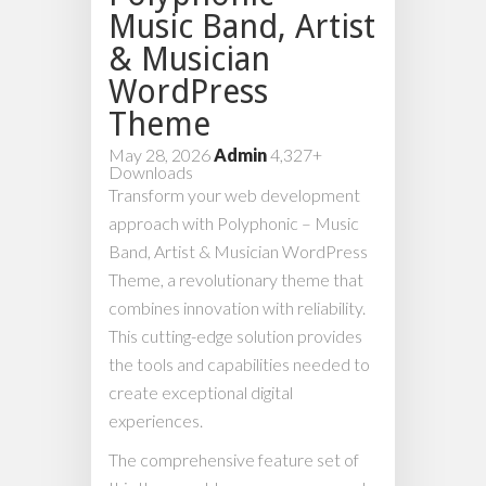
giriş
marsbahis
Music Band, Artist
giriş
meritking
giriş
jojobet
& Musician
giriş
meritking
giriş
meritking
WordPress
giriş
mavibet
giriş
Kalebet
Kalebet
Theme
giriş
Betbigo
Betbigo
giriş
Betpas
Betpas
May 28, 2026
Admin
4,327+
giriş
Atlasbet
Atlasbet
Downloads
giriş
Meybet
Meybet
Transform your web development
giriş
Grandpashabet
Grandpashabet
giriş
Amgbahis
Amgbahis
approach with Polyphonic – Music
giriş
pulibet
galabet
Band, Artist & Musician WordPress
giriş
kulisbet
kulisbet
giriş
vegabet
vegabet
Theme, a revolutionary theme that
giriş
amgbahis
amgbahis
giriş
cratosroyalbet
cratosroyalbet
combines innovation with reliability.
giriş
biabet
This cutting-edge solution provides
giriş
biabet
biabet
giriş
dedebet
dedebet
the tools and capabilities needed to
giriş
orisbet
orisbet
giriş
aresbet
create exceptional digital
giriş
pulibet
pulibet
experiences.
giriş
norabahis
giriş
betzula
betzula
The comprehensive feature set of
giriş
bahiscasino
bahiscasino
giriş
avrupabet
avrupabet