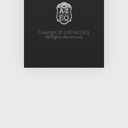
giriş
pulibet
pulibet
giriş
atlasbet
atlasbet
giriş
Romabet
Romabet
giriş
Teosbet
giriş
Betbigo
Betbigo
giriş
Kalebet
meritking
meritking
giriş
meritking
meritking
Copyright 2013 © A2Z EQ.
giriş
meritking
meritking
All Rights Reserved.
giriş
meritking
giriş
marsbahis
marsbahis
giriş
marsbahis
marsbahis
marsbahis
giriş
Vegabet
Restbet
giriş
Betplay
giriş
Galabet
Galabet
giriş
Mavibet
Mavibet
giriş
Betkanyon
Betkanyon
giriş
Vegabet
Vegabet
WordPress Library
Ankara Escort: Haymana Escort, Keçiören Escort, Yenimahalle Escort
İstanbul Escort: Zeytinburnu Escort, Ümraniye Escort, Tuzla Escort
Bursa Escort: Harmancık Escort, Mudanya Escort, Gemlik Escort
The A2Z Series
What is Emotional Quotient?
Mike Fisher
Optica – Optometrist & Eye Care Elementor Template Kit
Visibility Logic for Elementor Pro
Obra – Kids Education & School Template Kit
DentiCare - Medical & Dentist WordPress Theme
Fana - Fashion Shop WordPress Theme
Otmil – Diet & Clean Food Catering Services Elementor Template Kit
Biztech - Corporate & Consulting Business WordPress Theme
Onetrav – Travel Agency Elementor Template Kit
Dynamic.ooo - Dynamic Shortcodes
LearnPress WPML Addon
giriş
Casinomilyon
Casinomilyon
giriş
Betyap
Betyap
giriş
Orisbet
Orisbet
giriş
Alobet
Alobet
giriş
Betwoon
Betwoon
giriş
Betvole
Betvole
giriş
Betasus
Betasus
giriş
lunabet
lunabet
giriş
holiganbet
giriş
holiganbet
giriş
marsbahis