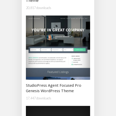
Theme
giriş
amgbahis
amgbahis
giriş
pokerklas
pokerklas
20,817 downloads
giriş
betzula
giriş
aresbet
aresbet
giriş
restbet
giriş
pulibet
giriş
bahiscasino
bahiscasino
giriş
Romabet
giriş
Teosbet
giriş
Betbigo
giriş
Kalebet
giriş
Restbet
giriş
Betplay
giriş
Efesbet
Efesbet
giriş
Enjoybet
Enjoybet
giriş
Vegabet
jokerbet
jokerbet
giriş
Grandpashabet
pulibet
pulibet
giriş
holiganbet
holiganbet
giriş
pusulabet
pusulabet
giriş
cratosroyalbet
cratosroyalbet
giriş
dedebet
dedebet
StudioPress Agent Focused Pro
giriş
Festwin
Festwin
Genesis WordPress Theme
giriş
jasminbet
jasminbet
giriş
biabet
biabet
17,447 downloads
giriş
pulibet
giriş
pulibet
pulibet
giriş
pusulabet
pusulabet
giriş
pusulabet
pusulabet