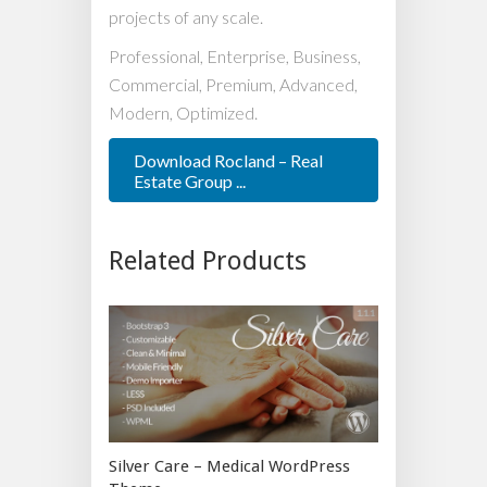
giriş
Betbigo
Betbigo
projects of any scale.
giriş
Romabet
Romabet
giriş
Betplay
Betplay
Professional, Enterprise, Business,
giriş
Efesbet
Efesbet
giriş
Enjoybet
Enjoybet
Commercial, Premium, Advanced,
giriş
Betzula
Betzula
Modern, Optimized.
giriş
Meritking
Meritking
giriş
Holiganbet
Holiganbet
giriş
Alobet
Download Rocland – Real
giriş
Alobet
Estate Group ...
giriş
restbet
giriş
teosbet
giriş
Royalbet
giriş
Jokerbet
giriş
vegabet
Related Products
giriş
Betzula
giriş
Norabahis
giriş
Pokerklas
giriş
romabet
giriş
Restbet
giriş
Amgbahis
giriş
Mavibet
giriş
pulibet
giriş
Pokerklas
giriş
Alobet
Alobet
giriş
romabet
romabet
giriş
norabahis
norabahis
Silver Care – Medical WordPress
giriş
enbet
enbet