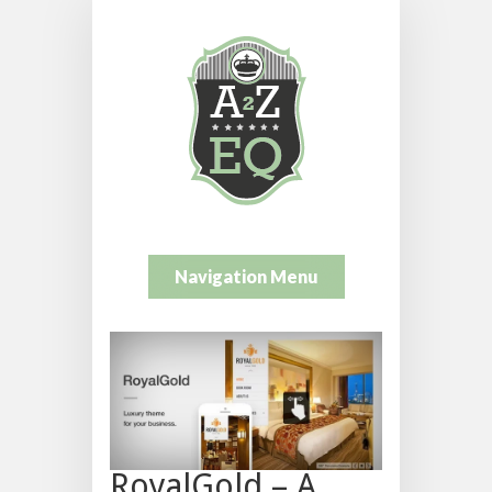
giriş
cratosroyalbet
giriş
dedebet
giriş
Festwin
giriş
jasminbet
giriş
biabet
giriş
Grandpashabet
giriş
pulibet
giriş
pulibet
giriş
pusulabet
giriş
pusulabet
pusulabet
giriş
Cratosroyalbet
giriş
Cratosroyalbet
giriş
Grandpashabet
giriş
biabet
biabet
giriş
betplay
giriş
jasminbet
jasminbet
Navigation Menu
giriş
dedebet
dedebet
giriş
holiganbet
giriş
holiganbet
giriş
marsbahis
giriş
romabet
giriş
romabet
giriş
holiganbet
giriş
mavibet
giriş
jojobet
giriş
holiganbet
giriş
galabet
RoyalGold – A
giriş
meritking