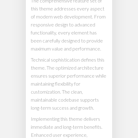
The comprehensive feature set of
giriş
aresbet
giriş
Kalebet
Kalebet
this theme addresses every aspect
giriş
Romabet
Romabet
of modern web development. From
giriş
Teosbet
Teosbet
giriş
Vegabet
Vegabet
responsive design to advanced
giriş
Betbigo
Betbigo
giriş
Restbet
Restbet
functionality, every element has
giriş
Betplay
Betplay
been carefully designed to provide
giriş
Efesbet
Efesbet
giriş
Meritking
Meritking
maximum value and performance.
giriş
Marsbahis
Marsbahis
giriş
Meritking
Technical sophistication defines this
giriş
Holiganbet
giriş
Alobet
theme. The optimized architecture
giriş
Alobet
ensures superior performance while
giriş
restbet
giriş
teosbet
maintaining flexibility for
giriş
Royalbet
giriş
Jokerbet
customization. The clean,
giriş
vegabet
maintainable codebase supports
giriş
Betzula
giriş
Norabahis
long-term success and growth.
giriş
Pokerklas
giriş
romabet
Implementing this theme delivers
giriş
Restbet
giriş
Amgbahis
immediate and long-term benefits.
giriş
Mavibet
Enhanced user experience,
giriş
pulibet