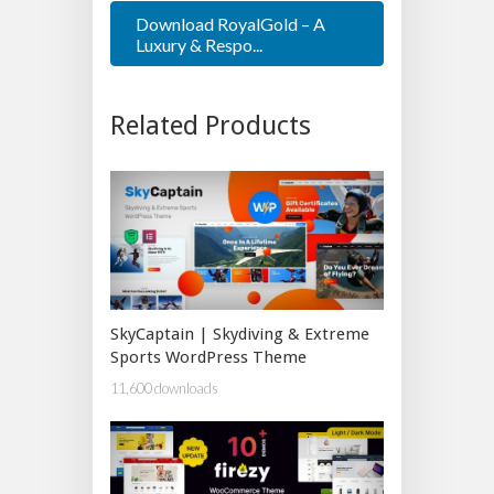
giriş
Betbigo
Betbigo
Download RoyalGold – A
giriş
Romabet
Romabet
Luxury & Respo...
giriş
Betplay
Betplay
giriş
Efesbet
Efesbet
giriş
Enjoybet
Enjoybet
giriş
Betzula
Betzula
giriş
Meritking
Meritking
Related Products
giriş
Holiganbet
Holiganbet
giriş
Alobet
giriş
Alobet
giriş
restbet
giriş
teosbet
giriş
Royalbet
giriş
Jokerbet
giriş
vegabet
giriş
Betzula
giriş
Norabahis
giriş
Pokerklas
giriş
romabet
SkyCaptain | Skydiving & Extreme
giriş
Restbet
Sports WordPress Theme
giriş
Amgbahis
giriş
Mavibet
11,600 downloads
giriş
pulibet
giriş
Pokerklas
giriş
Alobet
Alobet
giriş
romabet
romabet
giriş
norabahis
norabahis
giriş
enbet
enbet