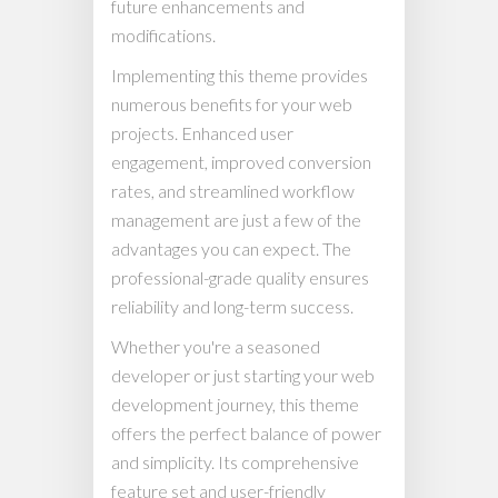
future enhancements and
giriş
pulibet
pulibet
giriş
restbet
restbet
modifications.
giriş
aresbet
aresbet
giriş
meybet
meybet
Implementing this theme provides
giriş
kulisbet
giriş
enbet
enbet
numerous benefits for your web
giriş
amgbahis
amgbahis
projects. Enhanced user
giriş
pokerklas
pokerklas
giriş
romabet
engagement, improved conversion
giriş
Betzula
Betzula
giriş
Alobet
Alobet
rates, and streamlined workflow
giriş
Betpuan
Betpuan
management are just a few of the
giriş
Amgbahis
Amgbahis
giriş
Dedebet
Dedebet
advantages you can expect. The
giriş
Kalebet
Kalebet
giriş
Vegabet
Vegabet
professional-grade quality ensures
giriş
Restbet
Restbet
reliability and long-term success.
giriş
Enjoybet
Enjoybet
giriş
enbet
Whether you're a seasoned
giriş
amgbahis
amgbahis
giriş
pokerklas
pokerklas
developer or just starting your web
giriş
betzula
giriş
pulibet
pulibet
development journey, this theme
giriş
restbet
offers the perfect balance of power
giriş
aresbet
giriş
meybet
and simplicity. Its comprehensive
giriş
kulisbet
giriş
Kalebet
Kalebet
feature set and user-friendly