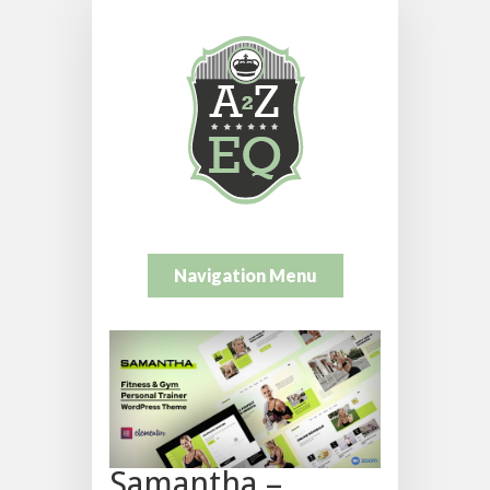
giriş
cratosroyalbet
giriş
dedebet
giriş
Festwin
giriş
jasminbet
giriş
biabet
giriş
Grandpashabet
giriş
pulibet
giriş
pulibet
giriş
pusulabet
giriş
pusulabet
pusulabet
giriş
Cratosroyalbet
giriş
Cratosroyalbet
giriş
Grandpashabet
giriş
biabet
biabet
giriş
betplay
giriş
jasminbet
jasminbet
Navigation Menu
giriş
dedebet
dedebet
giriş
holiganbet
giriş
holiganbet
giriş
marsbahis
giriş
romabet
giriş
romabet
giriş
holiganbet
giriş
mavibet
giriş
jojobet
giriş
holiganbet
giriş
galabet
Samantha –
giriş
meritking