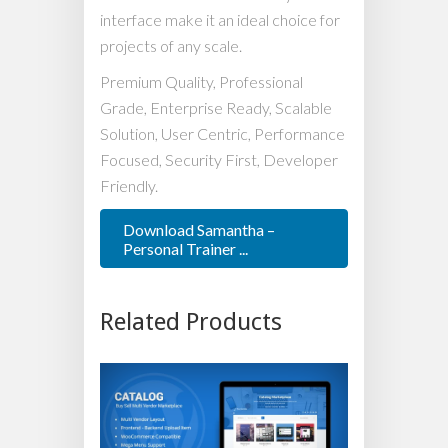
giriş
Betbigo
Betbigo
interface make it an ideal choice for
giriş
Romabet
Romabet
giriş
Betplay
Betplay
projects of any scale.
giriş
Efesbet
Efesbet
giriş
Enjoybet
Enjoybet
Premium Quality, Professional
giriş
Betzula
Betzula
giriş
Meritking
Meritking
Grade, Enterprise Ready, Scalable
giriş
Holiganbet
Holiganbet
Solution, User Centric, Performance
giriş
Alobet
giriş
Alobet
Focused, Security First, Developer
giriş
restbet
giriş
teosbet
Friendly.
giriş
Royalbet
giriş
Jokerbet
Download Samantha –
giriş
vegabet
Personal Trainer ...
giriş
Betzula
giriş
Norabahis
giriş
Pokerklas
giriş
romabet
giriş
Restbet
Related Products
giriş
Amgbahis
giriş
Mavibet
giriş
pulibet
giriş
Pokerklas
giriş
Alobet
Alobet
giriş
romabet
romabet
giriş
norabahis
norabahis
giriş
enbet
enbet