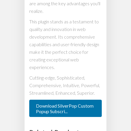
giriş
pulibet
pulibet
are among the key advantages you'll
giriş
restbet
restbet
realize.
giriş
aresbet
aresbet
giriş
meybet
meybet
giriş
kulisbet
This plugin stands as a testament to
giriş
enbet
enbet
quality and innovation in web
giriş
amgbahis
amgbahis
giriş
pokerklas
pokerklas
development. Its comprehensive
giriş
romabet
capabilities and user-friendly design
giriş
Betzula
Betzula
giriş
Alobet
Alobet
make it the perfect choice for
giriş
Betpuan
Betpuan
giriş
Amgbahis
Amgbahis
creating exceptional web
giriş
Dedebet
Dedebet
experiences.
giriş
Kalebet
Kalebet
giriş
Vegabet
Vegabet
giriş
Restbet
Restbet
Cutting-edge, Sophisticated,
giriş
Enjoybet
Enjoybet
Comprehensive, Intuitive, Powerful,
giriş
enbet
giriş
amgbahis
amgbahis
Streamlined, Enhanced, Superior.
giriş
pokerklas
pokerklas
giriş
betzula
giriş
pulibet
pulibet
Download SilverPop Custom
giriş
restbet
Popup Subscri...
giriş
aresbet
giriş
meybet
giriş
kulisbet
giriş
Kalebet
Kalebet