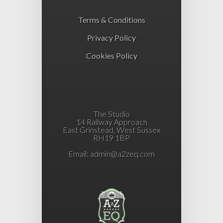
giriş
Cratosroyalbet
Cratosroyalbet
giriş
Cratosroyalbet
Terms & Conditions
giriş
Grandpashabet
giriş
Grandpashabet
Grandpashabet
giriş
kulisbet
Privacy Policy
giriş
meybet
meybet
giriş
aresbet
Cookies Policy
giriş
betzula
giriş
enbet
enbet
giriş
norabahis
giriş
galabet
galabet
giriş
marsbahis
marsbahis
giriş
bahiscasino
giriş
pulibet
pulibet
The Studio
giriş
holiganbet
14 Railway Approach
giriş
holiganbet
East Grinstead, West Sussex
giriş
marsbahis
RH19 1BP
giriş
romabet
giriş
romabet
Email:
admin@a2zeq.com
giriş
holiganbet
giriş
mavibet
giriş
galabet
jojobet
giriş
holiganbet
giriş
meritking
giriş
marsbahis
giriş
meritking
giriş
meritking
jojobet
giriş
meritking