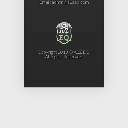
Email:
admin@a2zeq.com
giriş
galabet
giriş
meritking
meritking
giriş
ultrabet
giriş
cratosroyalbet
cratosroyalbet
giriş
vegabet
vegabet
giriş
atlasbet
atlasbet
giriş
casivera
casivera
giriş
galabet
galabet
giriş
jojobet
jojobet
giriş
betnano
betnano
giriş
pokerklas
pokerklas
Copyright 2013 © A2Z EQ.
giriş
Romabet
Romabet
All Rights Reserved.
giriş
Teosbet
Teosbet
giriş
Betbigo
Betbigo
giriş
Vegabet
Vegabet
giriş
Kalebet
Kalebet
giriş
Restbet
Restbet
giriş
Betplay
Betplay
giriş
Efesbet
Efesbet
giriş
Enjoybet
Enjoybet
giriş
ultrabet
ultrabet
WordPress Library
Ankara Escort: Haymana Escort, Keçiören Escort, Yenimahalle Escort
İstanbul Escort: Zeytinburnu Escort, Ümraniye Escort, Tuzla Escort
Bursa Escort: Harmancık Escort, Mudanya Escort, Gemlik Escort
The A2Z Series
What is Emotional Quotient?
Mike Fisher
Doctor on Demand – Online Consultations Elementor Template Kit
Divaline – Makeup Artist, Model & Beauty Elementor Template Kit
Djaen – Restaurant Elementor Template Kit
StarTec – Saas Elementor Template Kit
Dolan – Personal Portfolio Elementor Template Kit
Sputnik – Social Media Marketing Elementor Template Kit
Dizen – Digital Agency Elementor Template Kit
Docar – Repair Shop Elementor Template Kit
Docle – Digital Agency Services Template Kit
Djompo Kit – Senior Care Elementor Template Kit
giriş
norabahis
norabahis
giriş
enbet
enbet
giriş
meybet
meybet
giriş
pokerklas
giriş
betzula
betzula
giriş
bahiscasino
bahiscasino
giriş
cratosroyalbet
cratosroyalbet