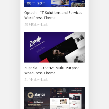
giriş
amgbahis
amgbahis
giriş
pokerklas
pokerklas
giriş
betzula
Optech – IT Solutions and Services
giriş
aresbet
aresbet
giriş
restbet
WordPress Theme
giriş
pulibet
25,845 downloads
giriş
bahiscasino
bahiscasino
giriş
Romabet
giriş
Teosbet
giriş
Betbigo
giriş
Kalebet
giriş
Restbet
giriş
Betplay
giriş
Efesbet
Efesbet
giriş
Enjoybet
Enjoybet
giriş
Vegabet
jokerbet
jokerbet
giriş
Grandpashabet
pulibet
pulibet
Zuperla - Creative Multi-Purpose
giriş
holiganbet
holiganbet
giriş
pusulabet
pusulabet
WordPress Theme
giriş
cratosroyalbet
cratosroyalbet
giriş
dedebet
dedebet
21,444 downloads
giriş
Festwin
Festwin
giriş
jasminbet
jasminbet
giriş
biabet
biabet
giriş
pulibet
giriş
pulibet
pulibet
giriş
pusulabet
pusulabet
giriş
pusulabet
pusulabet