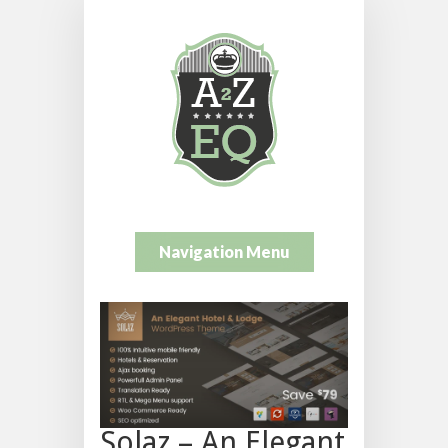
giriş
cratosroyalbet
giriş
dedebet
giriş
Festwin
giriş
jasminbet
giriş
biabet
giriş
Grandpashabet
giriş
pulibet
giriş
pulibet
giriş
pusulabet
giriş
pusulabet
pusulabet
giriş
Cratosroyalbet
giriş
Cratosroyalbet
giriş
Grandpashabet
giriş
biabet
biabet
giriş
betplay
giriş
jasminbet
jasminbet
Navigation Menu
giriş
dedebet
dedebet
giriş
holiganbet
giriş
holiganbet
giriş
marsbahis
giriş
romabet
giriş
romabet
giriş
holiganbet
giriş
mavibet
giriş
jojobet
giriş
holiganbet
giriş
galabet
Solaz – An Elegant
giriş
meritking