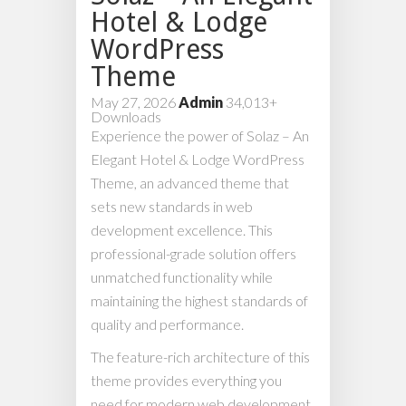
giriş
marsbahis
Hotel & Lodge
giriş
meritking
giriş
jojobet
WordPress
giriş
meritking
giriş
meritking
Theme
giriş
mavibet
giriş
Kalebet
Kalebet
May 27, 2026
Admin
34,013+
giriş
Betbigo
Betbigo
Downloads
giriş
Betpas
Betpas
Experience the power of Solaz – An
giriş
Atlasbet
Atlasbet
giriş
Meybet
Meybet
Elegant Hotel & Lodge WordPress
giriş
Grandpashabet
Grandpashabet
giriş
Amgbahis
Amgbahis
Theme, an advanced theme that
giriş
pulibet
galabet
sets new standards in web
giriş
kulisbet
kulisbet
giriş
vegabet
vegabet
development excellence. This
giriş
amgbahis
amgbahis
professional-grade solution offers
giriş
cratosroyalbet
cratosroyalbet
giriş
biabet
unmatched functionality while
giriş
biabet
biabet
giriş
dedebet
dedebet
maintaining the highest standards of
giriş
orisbet
orisbet
quality and performance.
giriş
aresbet
giriş
pulibet
pulibet
giriş
norabahis
The feature-rich architecture of this
giriş
betzula
betzula
theme provides everything you
giriş
bahiscasino
bahiscasino
giriş
avrupabet
avrupabet
need for modern web development.