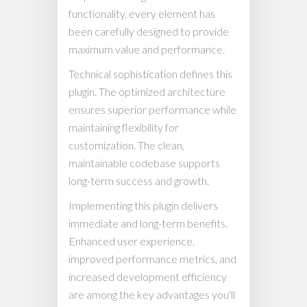
giriş
aresbet
functionality, every element has
giriş
Kalebet
Kalebet
giriş
Romabet
Romabet
been carefully designed to provide
giriş
Teosbet
Teosbet
maximum value and performance.
giriş
Vegabet
Vegabet
giriş
Betbigo
Betbigo
giriş
Restbet
Restbet
Technical sophistication defines this
giriş
Betplay
Betplay
plugin. The optimized architecture
giriş
Efesbet
Efesbet
giriş
Meritking
Meritking
ensures superior performance while
giriş
Marsbahis
Marsbahis
giriş
Meritking
maintaining flexibility for
giriş
Holiganbet
customization. The clean,
giriş
Alobet
giriş
Alobet
maintainable codebase supports
giriş
restbet
long-term success and growth.
giriş
teosbet
giriş
Royalbet
giriş
Jokerbet
Implementing this plugin delivers
giriş
vegabet
immediate and long-term benefits.
giriş
Betzula
giriş
Norabahis
Enhanced user experience,
giriş
Pokerklas
giriş
romabet
improved performance metrics, and
giriş
Restbet
increased development efficiency
giriş
Amgbahis
giriş
Mavibet
are among the key advantages you'll
giriş
pulibet