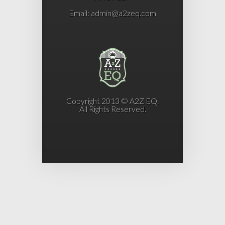
giriş
galabet
giriş
meritking
meritking
Email:
admin@a2zeq.com
giriş
ultrabet
giriş
cratosroyalbet
cratosroyalbet
giriş
vegabet
vegabet
giriş
atlasbet
atlasbet
giriş
casivera
casivera
giriş
galabet
galabet
giriş
jojobet
jojobet
giriş
betnano
betnano
giriş
pokerklas
pokerklas
giriş
Romabet
Romabet
giriş
Teosbet
Teosbet
Copyright 2013 © A2Z EQ.
giriş
Betbigo
Betbigo
All Rights Reserved.
giriş
Vegabet
Vegabet
giriş
Kalebet
Kalebet
giriş
Restbet
Restbet
giriş
Betplay
Betplay
giriş
Efesbet
Efesbet
giriş
Enjoybet
Enjoybet
giriş
ultrabet
ultrabet
giriş
norabahis
norabahis
WordPress Library
Ankara Escort: Haymana Escort, Keçiören Escort, Yenimahalle Escort
İstanbul Escort: Zeytinburnu Escort, Ümraniye Escort, Tuzla Escort
Bursa Escort: Harmancık Escort, Mudanya Escort, Gemlik Escort
The A2Z Series
What is Emotional Quotient?
Mike Fisher
Ultimate WPBakery Page Builder Pricing Tables
Bookly Payson (Add-on)
Contact Form 7 Google Auto Address Suggestion
Induscity – Factory and Manufacturing WordPress Theme
Travelera – WordPress Blog Theme
Music & Dance WordPress Theme
HTML5 Audio Players WordPress Plugins Bundle
WooCommerce Stock Status in Product Loop
Media Boxes Portfolio – jQuery Grid Gallery Plugin
WorldPay Woocommerce Payment Gateway Plugin
giriş
enbet
enbet
giriş
meybet
meybet
giriş
pokerklas
giriş
betzula
betzula
giriş
bahiscasino
bahiscasino
giriş
cratosroyalbet
cratosroyalbet