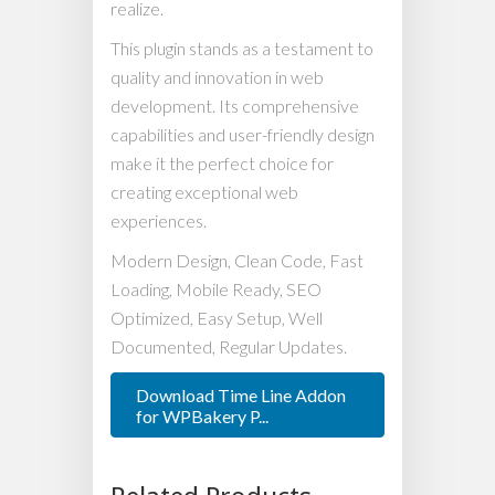
realize.
giriş
pulibet
pulibet
giriş
restbet
restbet
giriş
aresbet
aresbet
This plugin stands as a testament to
giriş
meybet
meybet
quality and innovation in web
giriş
kulisbet
giriş
enbet
enbet
development. Its comprehensive
giriş
amgbahis
amgbahis
giriş
pokerklas
pokerklas
capabilities and user-friendly design
giriş
romabet
make it the perfect choice for
giriş
Betzula
Betzula
giriş
Alobet
Alobet
creating exceptional web
giriş
Betpuan
Betpuan
experiences.
giriş
Amgbahis
Amgbahis
giriş
Dedebet
Dedebet
giriş
Kalebet
Kalebet
Modern Design, Clean Code, Fast
giriş
Vegabet
Vegabet
Loading, Mobile Ready, SEO
giriş
Restbet
Restbet
giriş
Enjoybet
Enjoybet
Optimized, Easy Setup, Well
giriş
enbet
giriş
amgbahis
amgbahis
Documented, Regular Updates.
giriş
pokerklas
pokerklas
giriş
betzula
Download Time Line Addon
giriş
pulibet
pulibet
for WPBakery P...
giriş
restbet
giriş
aresbet
giriş
meybet
giriş
kulisbet
giriş
Kalebet
Kalebet