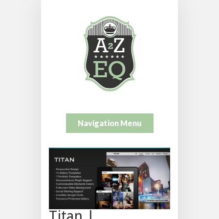
giriş
cratosroyalbet
giriş
dedebet
giriş
Festwin
giriş
jasminbet
giriş
biabet
giriş
Grandpashabet
giriş
pulibet
giriş
pulibet
giriş
pusulabet
giriş
pusulabet
pusulabet
giriş
Cratosroyalbet
giriş
Cratosroyalbet
giriş
Grandpashabet
giriş
biabet
biabet
giriş
betplay
giriş
jasminbet
jasminbet
Navigation Menu
giriş
dedebet
dedebet
giriş
holiganbet
giriş
holiganbet
giriş
marsbahis
giriş
romabet
giriş
romabet
giriş
holiganbet
giriş
mavibet
giriş
jojobet
giriş
holiganbet
giriş
galabet
Titan |
giriş
meritking