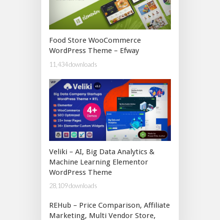
giriş
amgbahis
amgbahis
giriş
pokerklas
pokerklas
giriş
betzula
giriş
aresbet
aresbet
giriş
restbet
Food Store WooCommerce
giriş
pulibet
WordPress Theme – Efway
giriş
bahiscasino
bahiscasino
giriş
Romabet
11,434 downloads
giriş
Teosbet
giriş
Betbigo
giriş
Kalebet
giriş
Restbet
giriş
Betplay
giriş
Efesbet
Efesbet
giriş
Enjoybet
Enjoybet
giriş
Vegabet
jokerbet
jokerbet
giriş
Grandpashabet
pulibet
pulibet
giriş
holiganbet
holiganbet
giriş
pusulabet
pusulabet
Veliki – AI, Big Data Analytics &
giriş
cratosroyalbet
cratosroyalbet
giriş
dedebet
dedebet
Machine Learning Elementor
giriş
Festwin
Festwin
WordPress Theme
giriş
jasminbet
jasminbet
giriş
biabet
biabet
28,109 downloads
giriş
pulibet
giriş
pulibet
pulibet
REHub – Price Comparison, Affiliate
giriş
pusulabet
pusulabet
Marketing, Multi Vendor Store,
giriş
pusulabet
pusulabet