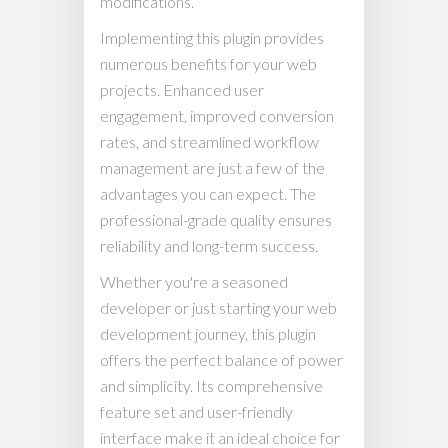
modifications.
giriş
pulibet
pulibet
giriş
restbet
restbet
Implementing this plugin provides
giriş
aresbet
aresbet
giriş
meybet
meybet
numerous benefits for your web
giriş
kulisbet
giriş
enbet
enbet
projects. Enhanced user
giriş
amgbahis
amgbahis
engagement, improved conversion
giriş
pokerklas
pokerklas
giriş
romabet
rates, and streamlined workflow
giriş
Betzula
Betzula
management are just a few of the
giriş
Alobet
Alobet
giriş
Betpuan
Betpuan
advantages you can expect. The
giriş
Amgbahis
Amgbahis
giriş
Dedebet
Dedebet
professional-grade quality ensures
giriş
Kalebet
Kalebet
reliability and long-term success.
giriş
Vegabet
Vegabet
giriş
Restbet
Restbet
giriş
Enjoybet
Enjoybet
Whether you're a seasoned
giriş
enbet
developer or just starting your web
giriş
amgbahis
amgbahis
giriş
pokerklas
pokerklas
development journey, this plugin
giriş
betzula
offers the perfect balance of power
giriş
pulibet
pulibet
giriş
restbet
and simplicity. Its comprehensive
giriş
aresbet
giriş
meybet
feature set and user-friendly
giriş
kulisbet
interface make it an ideal choice for
giriş
Kalebet
Kalebet