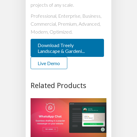
giriş
Betbigo
Betbigo
projects of any scale.
giriş
Romabet
Romabet
giriş
Betplay
Betplay
Professional, Enterprise, Business,
giriş
Efesbet
Efesbet
giriş
Enjoybet
Enjoybet
Commercial, Premium, Advanced,
giriş
Betzula
Betzula
Modern, Optimized.
giriş
Meritking
Meritking
giriş
Holiganbet
Holiganbet
giriş
Alobet
Download Treely
giriş
Alobet
Landscape & Gardeni...
giriş
restbet
giriş
teosbet
giriş
Royalbet
Live Demo
giriş
Jokerbet
giriş
vegabet
giriş
Betzula
giriş
Norabahis
Related Products
giriş
Pokerklas
giriş
romabet
giriş
Restbet
giriş
Amgbahis
giriş
Mavibet
giriş
pulibet
giriş
Pokerklas
giriş
Alobet
Alobet
giriş
romabet
romabet
giriş
norabahis
norabahis
giriş
enbet
enbet