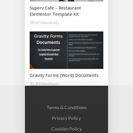
giriş
Cratosroyalbet
Cratosroyalbet
giriş
Cratosroyalbet
Superv Cafe – Restaurant
giriş
Grandpashabet
Elementor Template Kit
giriş
Grandpashabet
Grandpashabet
giriş
kulisbet
38,665 downloads
giriş
meybet
meybet
giriş
aresbet
giriş
betzula
giriş
enbet
enbet
giriş
norabahis
giriş
galabet
galabet
giriş
marsbahis
marsbahis
giriş
bahiscasino
giriş
pulibet
pulibet
giriş
holiganbet
giriş
holiganbet
Gravity Forms (Word) Documents
giriş
marsbahis
giriş
romabet
30,306 downloads
giriş
romabet
giriş
holiganbet
giriş
mavibet
giriş
galabet
jojobet
giriş
holiganbet
Terms & Conditions
giriş
meritking
giriş
marsbahis
Privacy Policy
giriş
meritking
giriş
meritking
jojobet
Cookies Policy
giriş
meritking