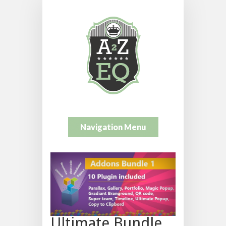
giriş
cratosroyalbet
giriş
dedebet
giriş
Festwin
giriş
jasminbet
giriş
biabet
giriş
Grandpashabet
giriş
pulibet
giriş
pulibet
giriş
pusulabet
giriş
pusulabet
pusulabet
giriş
Cratosroyalbet
giriş
Cratosroyalbet
giriş
Grandpashabet
giriş
biabet
biabet
giriş
betplay
giriş
jasminbet
jasminbet
Navigation Menu
giriş
dedebet
dedebet
giriş
holiganbet
giriş
holiganbet
giriş
marsbahis
giriş
romabet
giriş
romabet
giriş
holiganbet
giriş
mavibet
giriş
jojobet
giriş
holiganbet
giriş
galabet
Ultimate Bundle
giriş
meritking