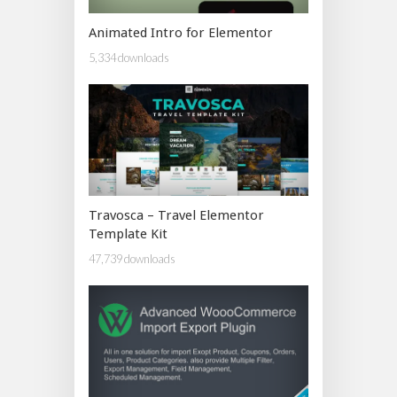
giriş
amgbahis
amgbahis
giriş
pokerklas
pokerklas
Animated Intro for Elementor
giriş
betzula
giriş
aresbet
aresbet
5,334 downloads
giriş
restbet
giriş
pulibet
giriş
bahiscasino
bahiscasino
giriş
Romabet
giriş
Teosbet
giriş
Betbigo
giriş
Kalebet
giriş
Restbet
giriş
Betplay
giriş
Efesbet
Efesbet
giriş
Enjoybet
Enjoybet
Travosca – Travel Elementor
giriş
Vegabet
jokerbet
jokerbet
giriş
Grandpashabet
pulibet
pulibet
Template Kit
giriş
holiganbet
holiganbet
47,739 downloads
giriş
pusulabet
pusulabet
giriş
cratosroyalbet
cratosroyalbet
giriş
dedebet
dedebet
giriş
Festwin
Festwin
giriş
jasminbet
jasminbet
giriş
biabet
biabet
giriş
pulibet
giriş
pulibet
pulibet
giriş
pusulabet
pusulabet
giriş
pusulabet
pusulabet