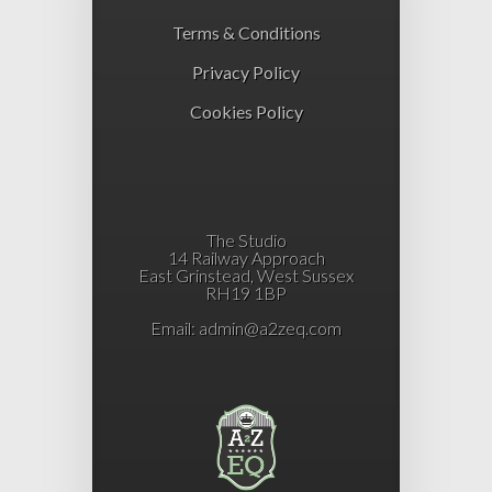
giriş
galabet
giriş
meritking
meritking
Terms & Conditions
giriş
ultrabet
giriş
cratosroyalbet
cratosroyalbet
Privacy Policy
giriş
vegabet
vegabet
giriş
atlasbet
atlasbet
Cookies Policy
giriş
casivera
casivera
giriş
galabet
galabet
giriş
jojobet
jojobet
giriş
betnano
betnano
giriş
pokerklas
pokerklas
giriş
Romabet
Romabet
giriş
Teosbet
Teosbet
giriş
Betbigo
Betbigo
The Studio
giriş
Vegabet
Vegabet
14 Railway Approach
giriş
Kalebet
Kalebet
East Grinstead, West Sussex
giriş
Restbet
Restbet
RH19 1BP
giriş
Betplay
Betplay
giriş
Efesbet
Efesbet
Email:
admin@a2zeq.com
giriş
Enjoybet
Enjoybet
giriş
ultrabet
ultrabet
giriş
norabahis
norabahis
giriş
enbet
enbet
giriş
meybet
meybet
giriş
pokerklas
giriş
betzula
betzula
giriş
bahiscasino
bahiscasino
giriş
cratosroyalbet
cratosroyalbet