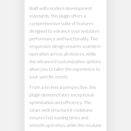
giriş
aresbet
giriş
Kalebet
Kalebet
Built with modern development
giriş
Romabet
Romabet
standards, this plugin offers a
giriş
Teosbet
Teosbet
giriş
Vegabet
Vegabet
comprehensive suite of features
giriş
Betbigo
Betbigo
giriş
Restbet
Restbet
designed to enhance your website's
giriş
Betplay
Betplay
performance and functionality. The
giriş
Efesbet
Efesbet
giriş
Meritking
Meritking
responsive design ensures seamless
giriş
Marsbahis
Marsbahis
operation across all devices, while
giriş
Meritking
giriş
Holiganbet
the advanced customization options
giriş
Alobet
giriş
Alobet
allow you to tailor the experience to
giriş
restbet
your specific needs.
giriş
teosbet
giriş
Royalbet
giriş
Jokerbet
From a technical perspective, this
giriş
vegabet
plugin demonstrates exceptional
giriş
Betzula
giriş
Norabahis
optimization and efficiency. The
giriş
Pokerklas
clean, well-structured codebase
giriş
romabet
giriş
Restbet
ensures fast loading times and
giriş
Amgbahis
giriş
Mavibet
smooth operation, while the modular
giriş
pulibet