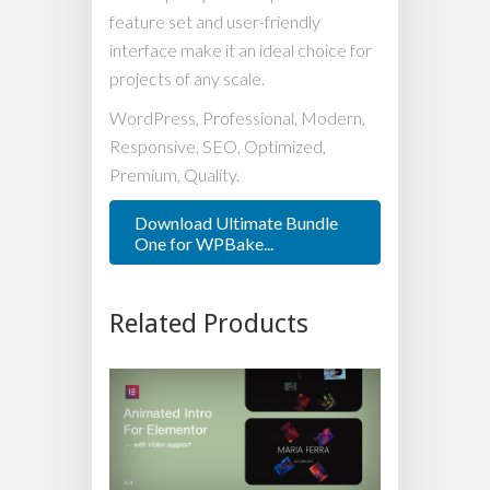
giriş
Betbigo
Betbigo
feature set and user-friendly
giriş
Romabet
Romabet
giriş
Betplay
Betplay
interface make it an ideal choice for
giriş
Efesbet
Efesbet
projects of any scale.
giriş
Enjoybet
Enjoybet
giriş
Betzula
Betzula
giriş
Meritking
Meritking
WordPress, Professional, Modern,
giriş
Holiganbet
Holiganbet
Responsive, SEO, Optimized,
giriş
Alobet
giriş
Alobet
Premium, Quality.
giriş
restbet
giriş
teosbet
giriş
Royalbet
Download Ultimate Bundle
giriş
Jokerbet
One for WPBake...
giriş
vegabet
giriş
Betzula
giriş
Norabahis
giriş
Pokerklas
Related Products
giriş
romabet
giriş
Restbet
giriş
Amgbahis
giriş
Mavibet
giriş
pulibet
giriş
Pokerklas
giriş
Alobet
Alobet
giriş
romabet
romabet
giriş
norabahis
norabahis
giriş
enbet
enbet