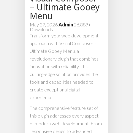
giriş
marsbahis
– Ultimate Gooey
giriş
meritking
giriş
jojobet
Menu
giriş
meritking
giriş
meritking
May 27, 2026
Admin
26,889+
giriş
mavibet
Downloads
giriş
Kalebet
Kalebet
Transform your web development
giriş
Betbigo
Betbigo
giriş
Betpas
Betpas
approach with Visual Composer –
giriş
Atlasbet
Atlasbet
giriş
Meybet
Meybet
Ultimate Gooey Menu, a
giriş
Grandpashabet
Grandpashabet
revolutionary plugin that combines
giriş
Amgbahis
Amgbahis
giriş
pulibet
galabet
innovation with reliability. This
giriş
kulisbet
kulisbet
giriş
vegabet
vegabet
cutting-edge solution provides the
giriş
amgbahis
amgbahis
tools and capabilities needed to
giriş
cratosroyalbet
cratosroyalbet
giriş
biabet
create exceptional digital
giriş
biabet
biabet
experiences.
giriş
dedebet
dedebet
giriş
orisbet
orisbet
giriş
aresbet
The comprehensive feature set of
giriş
pulibet
pulibet
this plugin addresses every aspect
giriş
norabahis
giriş
betzula
betzula
of modern web development. From
giriş
bahiscasino
bahiscasino
giriş
avrupabet
avrupabet
responsive design to advanced