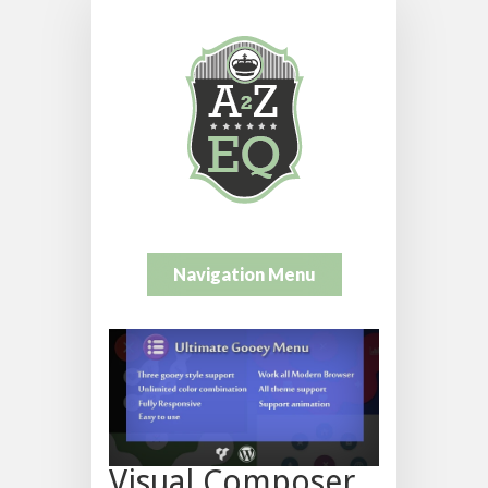
giriş
cratosroyalbet
giriş
dedebet
giriş
Festwin
giriş
jasminbet
giriş
biabet
giriş
Grandpashabet
giriş
pulibet
giriş
pulibet
giriş
pusulabet
giriş
pusulabet
pusulabet
giriş
Cratosroyalbet
giriş
Cratosroyalbet
giriş
Grandpashabet
giriş
biabet
biabet
giriş
betplay
giriş
jasminbet
jasminbet
Navigation Menu
giriş
dedebet
dedebet
giriş
holiganbet
giriş
holiganbet
giriş
marsbahis
giriş
romabet
giriş
romabet
giriş
holiganbet
giriş
mavibet
giriş
jojobet
giriş
holiganbet
giriş
galabet
Visual Composer
giriş
meritking