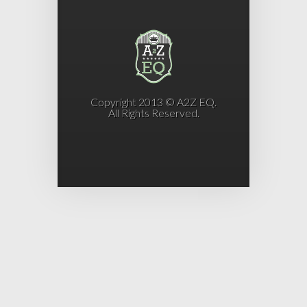
giriş
galabet
giriş
meritking
meritking
giriş
ultrabet
giriş
cratosroyalbet
cratosroyalbet
giriş
vegabet
vegabet
giriş
atlasbet
atlasbet
giriş
casivera
casivera
giriş
galabet
galabet
giriş
jojobet
jojobet
Copyright 2013 © A2Z EQ.
giriş
betnano
betnano
All Rights Reserved.
giriş
pokerklas
pokerklas
giriş
Romabet
Romabet
giriş
Teosbet
Teosbet
giriş
Betbigo
Betbigo
giriş
Vegabet
Vegabet
giriş
Kalebet
Kalebet
giriş
Restbet
Restbet
giriş
Betplay
Betplay
giriş
Efesbet
Efesbet
WordPress Library
Ankara Escort: Haymana Escort, Keçiören Escort, Yenimahalle Escort
İstanbul Escort: Zeytinburnu Escort, Ümraniye Escort, Tuzla Escort
Bursa Escort: Harmancık Escort, Mudanya Escort, Gemlik Escort
The A2Z Series
What is Emotional Quotient?
Mike Fisher
Fungi – One Page Personal Portfolio WordPress Theme
Honshi – Creative Portfolio WordPress Theme
Humani – Nonprofit & Charity WordPress Theme
Bitcoin, Ethereum, ERC20 crypto wallets with exchange
SUMO Affiliates Pro – WordPress Plugin
Master Addons – Forefront Addons for Elementor
Adrenalin – Multi-Purpose WooCommerce Theme
Wastey – Waste Pickup and Disposal Services WordPress Theme
BugsPatrol – Pest & Insects Control Disinsection Services WordPress Theme
Jollyany – Corporate Multi Purpose WordPress Theme
giriş
Enjoybet
Enjoybet
giriş
ultrabet
ultrabet
giriş
norabahis
norabahis
giriş
enbet
enbet
giriş
meybet
meybet
giriş
pokerklas
giriş
betzula
betzula
giriş
bahiscasino
bahiscasino
giriş
cratosroyalbet
cratosroyalbet