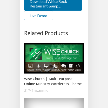
Download White Rock –
giriş
Betbigo
Betbigo
Restaurant &amp...
giriş
Romabet
Romabet
giriş
Betplay
Betplay
giriş
Efesbet
Efesbet
Live Demo
giriş
Enjoybet
Enjoybet
giriş
Betzula
Betzula
giriş
Meritking
Meritking
giriş
Holiganbet
Holiganbet
Related Products
giriş
Alobet
giriş
Alobet
giriş
restbet
giriş
teosbet
giriş
Royalbet
giriş
Jokerbet
giriş
vegabet
giriş
Betzula
giriş
Norabahis
giriş
Pokerklas
giriş
romabet
giriş
Restbet
Wise Church | Multi-Purpose
giriş
Amgbahis
giriş
Mavibet
Online Ministry WordPress Theme
giriş
pulibet
giriş
Pokerklas
31,741 downloads
giriş
Alobet
Alobet
giriş
romabet
romabet
giriş
norabahis
norabahis
giriş
enbet
enbet