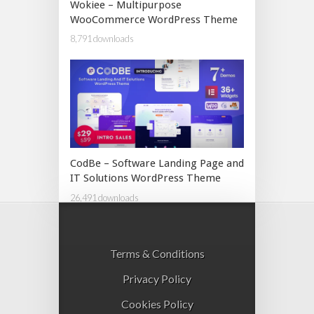
Wokiee – Multipurpose
giriş
Cratosroyalbet
Cratosroyalbet
giriş
Cratosroyalbet
WooCommerce WordPress Theme
giriş
Grandpashabet
giriş
Grandpashabet
Grandpashabet
8,791 downloads
giriş
kulisbet
giriş
meybet
meybet
giriş
aresbet
giriş
betzula
giriş
enbet
enbet
giriş
norabahis
giriş
galabet
galabet
giriş
marsbahis
marsbahis
giriş
bahiscasino
giriş
pulibet
pulibet
giriş
holiganbet
CodBe – Software Landing Page and
giriş
holiganbet
IT Solutions WordPress Theme
giriş
marsbahis
giriş
romabet
26,491 downloads
giriş
romabet
giriş
holiganbet
giriş
mavibet
giriş
galabet
jojobet
giriş
holiganbet
Terms & Conditions
giriş
meritking
giriş
marsbahis
Privacy Policy
giriş
meritking
giriş
meritking
jojobet
Cookies Policy
giriş
meritking