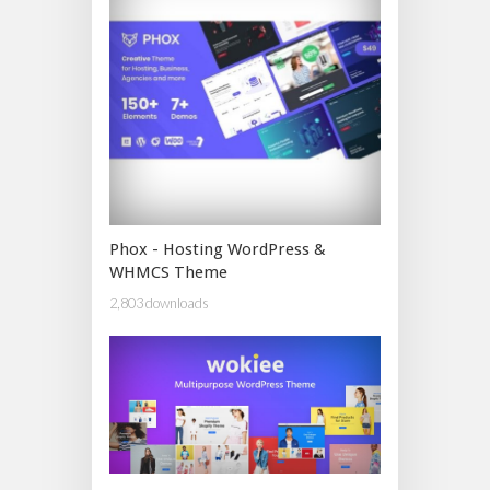
giriş
amgbahis
amgbahis
giriş
pokerklas
pokerklas
giriş
betzula
giriş
aresbet
aresbet
giriş
restbet
giriş
pulibet
giriş
bahiscasino
bahiscasino
giriş
Romabet
giriş
Teosbet
giriş
Betbigo
giriş
Kalebet
giriş
Restbet
giriş
Betplay
giriş
Efesbet
Efesbet
Phox - Hosting WordPress &
giriş
Enjoybet
Enjoybet
giriş
Vegabet
jokerbet
jokerbet
WHMCS Theme
giriş
Grandpashabet
pulibet
pulibet
2,803 downloads
giriş
holiganbet
holiganbet
giriş
pusulabet
pusulabet
giriş
cratosroyalbet
cratosroyalbet
giriş
dedebet
dedebet
giriş
Festwin
Festwin
giriş
jasminbet
jasminbet
giriş
biabet
biabet
giriş
pulibet
giriş
pulibet
pulibet
giriş
pusulabet
pusulabet
giriş
pusulabet
pusulabet