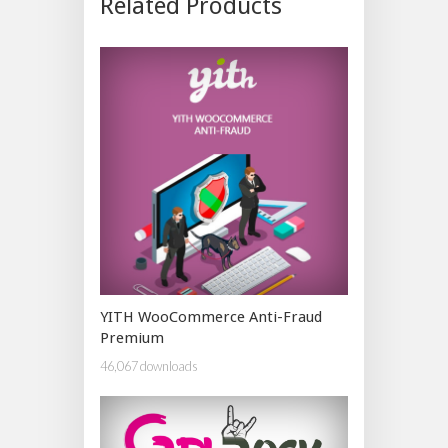
Related Products
giriş
Betbigo
Betbigo
giriş
Romabet
Romabet
giriş
Betplay
Betplay
giriş
Efesbet
Efesbet
giriş
Enjoybet
Enjoybet
giriş
Betzula
Betzula
giriş
Meritking
Meritking
giriş
Holiganbet
Holiganbet
giriş
Alobet
giriş
Alobet
giriş
restbet
giriş
teosbet
giriş
Royalbet
giriş
Jokerbet
giriş
vegabet
giriş
Betzula
giriş
Norabahis
giriş
Pokerklas
giriş
romabet
giriş
Restbet
YITH WooCommerce Anti-Fraud
giriş
Amgbahis
Premium
giriş
Mavibet
giriş
pulibet
46,067 downloads
giriş
Pokerklas
giriş
Alobet
Alobet
giriş
romabet
romabet
giriş
norabahis
norabahis
giriş
enbet
enbet