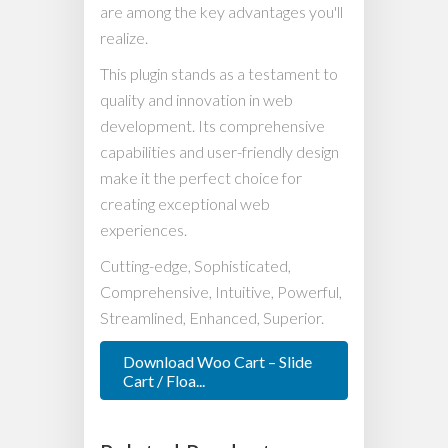
giriş
pulibet
pulibet
are among the key advantages you'll
giriş
restbet
restbet
realize.
giriş
aresbet
aresbet
giriş
meybet
meybet
giriş
kulisbet
This plugin stands as a testament to
giriş
enbet
enbet
quality and innovation in web
giriş
amgbahis
amgbahis
giriş
pokerklas
pokerklas
development. Its comprehensive
giriş
romabet
capabilities and user-friendly design
giriş
Betzula
Betzula
giriş
Alobet
Alobet
make it the perfect choice for
giriş
Betpuan
Betpuan
giriş
Amgbahis
Amgbahis
creating exceptional web
giriş
Dedebet
Dedebet
experiences.
giriş
Kalebet
Kalebet
giriş
Vegabet
Vegabet
giriş
Restbet
Restbet
Cutting-edge, Sophisticated,
giriş
Enjoybet
Enjoybet
Comprehensive, Intuitive, Powerful,
giriş
enbet
giriş
amgbahis
amgbahis
Streamlined, Enhanced, Superior.
giriş
pokerklas
pokerklas
giriş
betzula
giriş
pulibet
pulibet
Download Woo Cart – Slide
giriş
restbet
Cart / Floa...
giriş
aresbet
giriş
meybet
giriş
kulisbet
giriş
Kalebet
Kalebet