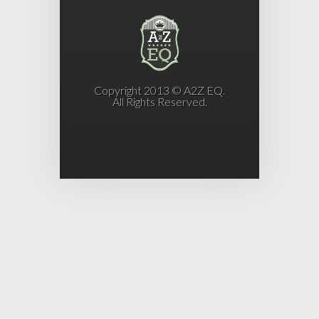
giriş
galabet
giriş
meritking
meritking
giriş
ultrabet
giriş
cratosroyalbet
cratosroyalbet
giriş
vegabet
vegabet
giriş
atlasbet
atlasbet
giriş
casivera
casivera
giriş
galabet
galabet
Copyright 2013 © A2Z EQ.
giriş
jojobet
jojobet
All Rights Reserved.
giriş
betnano
betnano
giriş
pokerklas
pokerklas
giriş
Romabet
Romabet
giriş
Teosbet
Teosbet
giriş
Betbigo
Betbigo
giriş
Vegabet
Vegabet
giriş
Kalebet
Kalebet
giriş
Restbet
Restbet
giriş
Betplay
Betplay
WordPress Library
Ankara Escort: Haymana Escort, Keçiören Escort, Yenimahalle Escort
İstanbul Escort: Zeytinburnu Escort, Ümraniye Escort, Tuzla Escort
Bursa Escort: Harmancık Escort, Mudanya Escort, Gemlik Escort
The A2Z Series
What is Emotional Quotient?
Mike Fisher
Clever WooCommerce Ajax Product Filter
Riliant – Corporate Business Agency WordPress Theme
Lawking – Lawyer and Attorney Responsive WordPress Theme
Miniport – Minimal Portfolio WordPress Theme
Baker – Fresh Bakery, Pastry and Cake Shop WordPress Theme
Angela | Family Planning Clinic WordPress Theme
Hepta – Multipurpose Business WordPress Theme
hibreed – WordPress & WHMCS Hosting Theme
Caden Mega Store Responsive WordPress Theme
ReEstate – Real Estate with MLS IDX Listing Realtor Theme
giriş
Efesbet
Efesbet
giriş
Enjoybet
Enjoybet
giriş
ultrabet
ultrabet
giriş
norabahis
norabahis
giriş
enbet
enbet
giriş
meybet
meybet
giriş
pokerklas
giriş
betzula
betzula
giriş
bahiscasino
bahiscasino
giriş
cratosroyalbet
cratosroyalbet