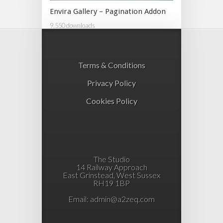
giriş
Cratosroyalbet
Cratosroyalbet
Envira Gallery – Pagination Addon
giriş
Cratosroyalbet
giriş
Grandpashabet
9,550 downloads
giriş
Grandpashabet
Grandpashabet
giriş
kulisbet
giriş
meybet
meybet
giriş
aresbet
giriş
betzula
Terms & Conditions
giriş
enbet
enbet
giriş
norabahis
Privacy Policy
giriş
galabet
galabet
giriş
marsbahis
marsbahis
giriş
bahiscasino
Cookies Policy
giriş
pulibet
pulibet
giriş
holiganbet
giriş
holiganbet
giriş
marsbahis
giriş
romabet
giriş
romabet
giriş
holiganbet
The Studio
giriş
mavibet
14 Railway Approach
giriş
galabet
jojobet
East Grinstead, West Sussex
giriş
holiganbet
RH19 1BP
giriş
meritking
giriş
marsbahis
Email:
admin@a2zeq.com
giriş
meritking
giriş
meritking
jojobet
giriş
meritking