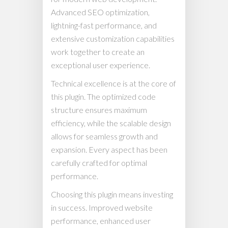
giriş
aresbet
Advanced SEO optimization,
giriş
Kalebet
Kalebet
giriş
Romabet
Romabet
lightning-fast performance, and
giriş
Teosbet
Teosbet
giriş
Vegabet
Vegabet
extensive customization capabilities
giriş
Betbigo
Betbigo
work together to create an
giriş
Restbet
Restbet
giriş
Betplay
Betplay
exceptional user experience.
giriş
Efesbet
Efesbet
giriş
Meritking
Meritking
Technical excellence is at the core of
giriş
Marsbahis
Marsbahis
giriş
Meritking
this plugin. The optimized code
giriş
Holiganbet
structure ensures maximum
giriş
Alobet
giriş
Alobet
efficiency, while the scalable design
giriş
restbet
giriş
teosbet
allows for seamless growth and
giriş
Royalbet
expansion. Every aspect has been
giriş
Jokerbet
giriş
vegabet
carefully crafted for optimal
giriş
Betzula
giriş
Norabahis
performance.
giriş
Pokerklas
giriş
romabet
Choosing this plugin means investing
giriş
Restbet
in success. Improved website
giriş
Amgbahis
giriş
Mavibet
performance, enhanced user
giriş
pulibet