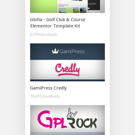
giriş
amgbahis
amgbahis
giriş
pokerklas
pokerklas
giriş
betzula
giriş
aresbet
aresbet
Glofia - Golf Club & Course
giriş
restbet
Elementor Template Kit
giriş
pulibet
giriş
bahiscasino
bahiscasino
8,394 downloads
giriş
Romabet
giriş
Teosbet
giriş
Betbigo
giriş
Kalebet
giriş
Restbet
giriş
Betplay
giriş
Efesbet
Efesbet
giriş
Enjoybet
Enjoybet
giriş
Vegabet
jokerbet
jokerbet
giriş
Grandpashabet
pulibet
pulibet
giriş
holiganbet
holiganbet
GamiPress Credly
giriş
pusulabet
pusulabet
giriş
cratosroyalbet
cratosroyalbet
18,691 downloads
giriş
dedebet
dedebet
giriş
Festwin
Festwin
giriş
jasminbet
jasminbet
giriş
biabet
biabet
giriş
pulibet
giriş
pulibet
pulibet
giriş
pusulabet
pusulabet
giriş
pusulabet
pusulabet