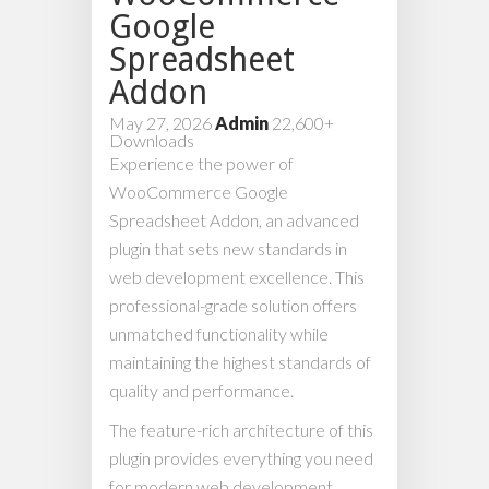
giriş
marsbahis
Google
giriş
meritking
giriş
jojobet
Spreadsheet
giriş
meritking
giriş
meritking
Addon
giriş
mavibet
giriş
Kalebet
Kalebet
May 27, 2026
Admin
22,600+
giriş
Betbigo
Betbigo
Downloads
giriş
Betpas
Betpas
Experience the power of
giriş
Atlasbet
Atlasbet
giriş
Meybet
Meybet
WooCommerce Google
giriş
Grandpashabet
Grandpashabet
giriş
Amgbahis
Amgbahis
Spreadsheet Addon, an advanced
giriş
pulibet
galabet
plugin that sets new standards in
giriş
kulisbet
kulisbet
giriş
vegabet
vegabet
web development excellence. This
giriş
amgbahis
amgbahis
professional-grade solution offers
giriş
cratosroyalbet
cratosroyalbet
giriş
biabet
unmatched functionality while
giriş
biabet
biabet
giriş
dedebet
dedebet
maintaining the highest standards of
giriş
orisbet
orisbet
quality and performance.
giriş
aresbet
giriş
pulibet
pulibet
giriş
norabahis
The feature-rich architecture of this
giriş
betzula
betzula
plugin provides everything you need
giriş
bahiscasino
bahiscasino
giriş
avrupabet
avrupabet
for modern web development.