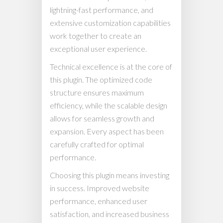
giriş
aresbet
lightning-fast performance, and
giriş
Kalebet
Kalebet
giriş
Romabet
Romabet
extensive customization capabilities
giriş
Teosbet
Teosbet
work together to create an
giriş
Vegabet
Vegabet
giriş
Betbigo
Betbigo
exceptional user experience.
giriş
Restbet
Restbet
giriş
Betplay
Betplay
Technical excellence is at the core of
giriş
Efesbet
Efesbet
giriş
Meritking
Meritking
this plugin. The optimized code
giriş
Marsbahis
Marsbahis
giriş
Meritking
structure ensures maximum
giriş
Holiganbet
efficiency, while the scalable design
giriş
Alobet
giriş
Alobet
allows for seamless growth and
giriş
restbet
expansion. Every aspect has been
giriş
teosbet
giriş
Royalbet
carefully crafted for optimal
giriş
Jokerbet
giriş
vegabet
performance.
giriş
Betzula
giriş
Norabahis
Choosing this plugin means investing
giriş
Pokerklas
giriş
romabet
in success. Improved website
giriş
Restbet
performance, enhanced user
giriş
Amgbahis
giriş
Mavibet
satisfaction, and increased business
giriş
pulibet