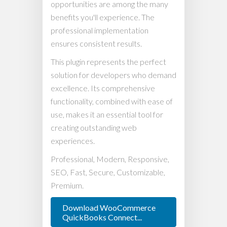
opportunities are among the many
giriş
pulibet
pulibet
giriş
restbet
restbet
benefits you'll experience. The
giriş
aresbet
aresbet
giriş
meybet
meybet
professional implementation
giriş
kulisbet
ensures consistent results.
giriş
enbet
enbet
giriş
amgbahis
amgbahis
giriş
pokerklas
pokerklas
This plugin represents the perfect
giriş
romabet
solution for developers who demand
giriş
Betzula
Betzula
giriş
Alobet
Alobet
excellence. Its comprehensive
giriş
Betpuan
Betpuan
functionality, combined with ease of
giriş
Amgbahis
Amgbahis
giriş
Dedebet
Dedebet
use, makes it an essential tool for
giriş
Kalebet
Kalebet
giriş
Vegabet
Vegabet
creating outstanding web
giriş
Restbet
Restbet
experiences.
giriş
Enjoybet
Enjoybet
giriş
enbet
giriş
amgbahis
amgbahis
Professional, Modern, Responsive,
giriş
pokerklas
pokerklas
SEO, Fast, Secure, Customizable,
giriş
betzula
giriş
pulibet
pulibet
Premium.
giriş
restbet
giriş
aresbet
giriş
meybet
Download WooCommerce
giriş
kulisbet
QuickBooks Connect...
giriş
Kalebet
Kalebet