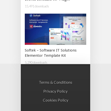
giriş
Cratosroyalbet
Cratosroyalbet
giriş
Cratosroyalbet
15,491 downloads
giriş
Grandpashabet
giriş
Grandpashabet
Grandpashabet
giriş
kulisbet
giriş
meybet
meybet
giriş
aresbet
giriş
betzula
giriş
enbet
enbet
giriş
norabahis
giriş
galabet
galabet
giriş
marsbahis
marsbahis
giriş
bahiscasino
Softek – Software IT Solutions
giriş
pulibet
pulibet
Elementor Template Kit
giriş
holiganbet
giriş
holiganbet
5,290 downloads
giriş
marsbahis
giriş
romabet
giriş
romabet
giriş
holiganbet
giriş
mavibet
Terms & Conditions
giriş
galabet
jojobet
giriş
holiganbet
Privacy Policy
giriş
meritking
giriş
marsbahis
Cookies Policy
giriş
meritking
giriş
meritking
jojobet
giriş
meritking