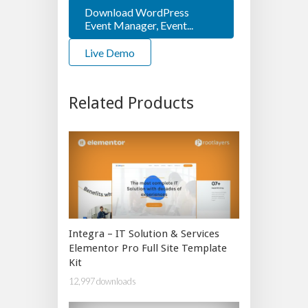
giriş
Betbigo
Betbigo
Download WordPress
giriş
Romabet
Romabet
Event Manager, Event...
giriş
Betplay
Betplay
giriş
Efesbet
Efesbet
giriş
Enjoybet
Enjoybet
Live Demo
giriş
Betzula
Betzula
giriş
Meritking
Meritking
giriş
Holiganbet
Holiganbet
giriş
Alobet
Related Products
giriş
Alobet
giriş
restbet
giriş
teosbet
giriş
Royalbet
giriş
Jokerbet
giriş
vegabet
giriş
Betzula
giriş
Norabahis
giriş
Pokerklas
giriş
romabet
giriş
Restbet
giriş
Amgbahis
Integra – IT Solution & Services
giriş
Mavibet
giriş
pulibet
Elementor Pro Full Site Template
giriş
Pokerklas
Kit
giriş
Alobet
Alobet
giriş
romabet
romabet
12,997 downloads
giriş
norabahis
norabahis
giriş
enbet
enbet