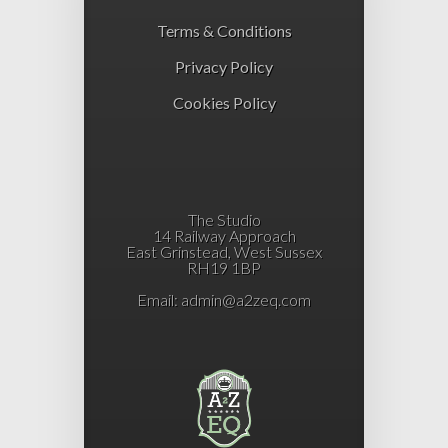
giriş
galabet
giriş
meritking
meritking
Terms & Conditions
giriş
ultrabet
giriş
cratosroyalbet
cratosroyalbet
Privacy Policy
giriş
vegabet
vegabet
giriş
atlasbet
atlasbet
Cookies Policy
giriş
casivera
casivera
giriş
galabet
galabet
giriş
jojobet
jojobet
giriş
betnano
betnano
giriş
pokerklas
pokerklas
giriş
Romabet
Romabet
giriş
Teosbet
Teosbet
giriş
Betbigo
Betbigo
The Studio
giriş
Vegabet
Vegabet
14 Railway Approach
giriş
Kalebet
Kalebet
East Grinstead, West Sussex
giriş
Restbet
Restbet
RH19 1BP
giriş
Betplay
Betplay
giriş
Efesbet
Efesbet
Email:
admin@a2zeq.com
giriş
Enjoybet
Enjoybet
giriş
ultrabet
ultrabet
giriş
norabahis
norabahis
giriş
enbet
enbet
giriş
meybet
meybet
giriş
pokerklas
giriş
betzula
betzula
giriş
bahiscasino
bahiscasino
giriş
cratosroyalbet
cratosroyalbet