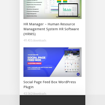
giriş
Cratosroyalbet
Cratosroyalbet
giriş
Cratosroyalbet
giriş
Grandpashabet
giriş
Grandpashabet
Grandpashabet
giriş
kulisbet
giriş
meybet
meybet
HR Manager – Human Resource
giriş
aresbet
giriş
betzula
Management System HR Software
giriş
enbet
enbet
(HRMS)
giriş
norabahis
giriş
galabet
galabet
49,401 downloads
giriş
marsbahis
marsbahis
giriş
bahiscasino
giriş
pulibet
pulibet
giriş
holiganbet
giriş
holiganbet
giriş
marsbahis
giriş
romabet
giriş
romabet
giriş
holiganbet
giriş
mavibet
giriş
galabet
jojobet
Social Page Feed Box WordPress
giriş
holiganbet
Plugin
giriş
meritking
giriş
marsbahis
43,562 downloads
giriş
meritking
giriş
meritking
jojobet
giriş
meritking