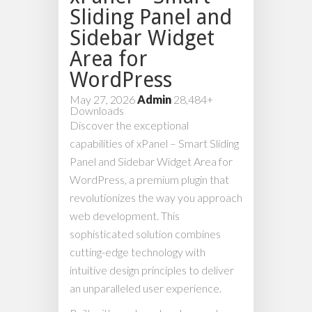
giriş
marsbahis
Sliding Panel and
giriş
meritking
giriş
jojobet
Sidebar Widget
giriş
meritking
giriş
meritking
Area for
giriş
mavibet
giriş
Kalebet
Kalebet
WordPress
giriş
Betbigo
Betbigo
giriş
Betpas
Betpas
May 27, 2026
Admin
28,484+
giriş
Atlasbet
Atlasbet
Downloads
giriş
Meybet
Meybet
Discover the exceptional
giriş
Grandpashabet
Grandpashabet
giriş
Amgbahis
Amgbahis
capabilities of xPanel – Smart Sliding
giriş
pulibet
galabet
Panel and Sidebar Widget Area for
giriş
kulisbet
kulisbet
giriş
vegabet
vegabet
WordPress, a premium plugin that
giriş
amgbahis
amgbahis
giriş
cratosroyalbet
cratosroyalbet
revolutionizes the way you approach
giriş
biabet
web development. This
giriş
biabet
biabet
giriş
dedebet
dedebet
sophisticated solution combines
giriş
orisbet
orisbet
giriş
aresbet
cutting-edge technology with
giriş
pulibet
pulibet
intuitive design principles to deliver
giriş
norabahis
giriş
betzula
betzula
an unparalleled user experience.
giriş
bahiscasino
bahiscasino
giriş
avrupabet
avrupabet