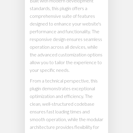
Built with modern development
giriş
aresbet
giriş
Kalebet
Kalebet
standards, this plugin offers a
giriş
Romabet
Romabet
comprehensive suite of features
giriş
Teosbet
Teosbet
giriş
Vegabet
Vegabet
designed to enhance your website's
giriş
Betbigo
Betbigo
giriş
Restbet
Restbet
performance and functionality. The
giriş
Betplay
Betplay
responsive design ensures seamless
giriş
Efesbet
Efesbet
giriş
Meritking
Meritking
operation across all devices, while
giriş
Marsbahis
Marsbahis
the advanced customization options
giriş
Meritking
giriş
Holiganbet
allow you to tailor the experience to
giriş
Alobet
giriş
Alobet
your specific needs.
giriş
restbet
giriş
teosbet
From a technical perspective, this
giriş
Royalbet
giriş
Jokerbet
plugin demonstrates exceptional
giriş
vegabet
optimization and efficiency. The
giriş
Betzula
giriş
Norabahis
clean, well-structured codebase
giriş
Pokerklas
ensures fast loading times and
giriş
romabet
giriş
Restbet
smooth operation, while the modular
giriş
Amgbahis
giriş
Mavibet
architecture provides flexibility for
giriş
pulibet