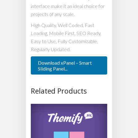
giriş
Betbigo
Betbigo
interface make it an ideal choice for
giriş
Romabet
Romabet
giriş
Betplay
Betplay
projects of any scale.
giriş
Efesbet
Efesbet
giriş
Enjoybet
Enjoybet
High Quality, Well Coded, Fast
giriş
Betzula
Betzula
giriş
Meritking
Meritking
Loading, Mobile First, SEO Ready,
giriş
Holiganbet
Holiganbet
Easy to Use, Fully Customizable,
giriş
Alobet
giriş
Alobet
Regularly Updated.
giriş
restbet
giriş
teosbet
giriş
Royalbet
Download xPanel – Smart
giriş
Jokerbet
Sliding Panel...
giriş
vegabet
giriş
Betzula
giriş
Norabahis
giriş
Pokerklas
Related Products
giriş
romabet
giriş
Restbet
giriş
Amgbahis
giriş
Mavibet
giriş
pulibet
giriş
Pokerklas
giriş
Alobet
Alobet
giriş
romabet
romabet
giriş
norabahis
norabahis
giriş
enbet
enbet