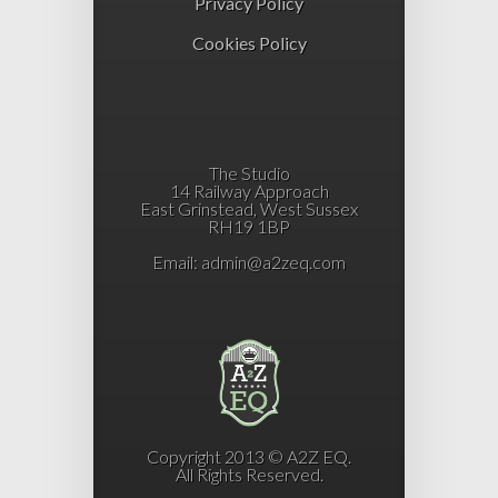
Privacy Policy
giriş
galabet
giriş
meritking
meritking
Cookies Policy
giriş
ultrabet
giriş
cratosroyalbet
cratosroyalbet
giriş
vegabet
vegabet
giriş
atlasbet
atlasbet
giriş
casivera
casivera
giriş
galabet
galabet
giriş
jojobet
jojobet
giriş
betnano
betnano
The Studio
giriş
pokerklas
pokerklas
14 Railway Approach
giriş
Romabet
Romabet
East Grinstead, West Sussex
giriş
Teosbet
Teosbet
RH19 1BP
giriş
Betbigo
Betbigo
giriş
Vegabet
Vegabet
Email:
admin@a2zeq.com
giriş
Kalebet
Kalebet
giriş
Restbet
Restbet
giriş
Betplay
Betplay
giriş
Efesbet
Efesbet
giriş
Enjoybet
Enjoybet
giriş
ultrabet
ultrabet
giriş
norabahis
norabahis
giriş
enbet
enbet
giriş
meybet
meybet
giriş
pokerklas
giriş
betzula
betzula
Copyright 2013 © A2Z EQ.
giriş
bahiscasino
bahiscasino
All Rights Reserved.
giriş
cratosroyalbet
cratosroyalbet