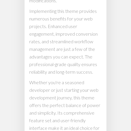
modifications.
giriş
pulibet
pulibet
giriş
restbet
restbet
Implementing this theme provides
giriş
aresbet
aresbet
giriş
meybet
meybet
numerous benefits for your web
giriş
kulisbet
giriş
enbet
enbet
projects. Enhanced user
giriş
amgbahis
amgbahis
engagement, improved conversion
giriş
pokerklas
pokerklas
giriş
romabet
rates, and streamlined workflow
giriş
Betzula
Betzula
management are just a few of the
giriş
Alobet
Alobet
giriş
Betpuan
Betpuan
advantages you can expect. The
giriş
Amgbahis
Amgbahis
giriş
Dedebet
Dedebet
professional-grade quality ensures
giriş
Kalebet
Kalebet
reliability and long-term success.
giriş
Vegabet
Vegabet
giriş
Restbet
Restbet
giriş
Enjoybet
Enjoybet
Whether you're a seasoned
giriş
enbet
developer or just starting your web
giriş
amgbahis
amgbahis
giriş
pokerklas
pokerklas
development journey, this theme
giriş
betzula
offers the perfect balance of power
giriş
pulibet
pulibet
giriş
restbet
and simplicity. Its comprehensive
giriş
aresbet
giriş
meybet
feature set and user-friendly
giriş
kulisbet
interface make it an ideal choice for
giriş
Kalebet
Kalebet