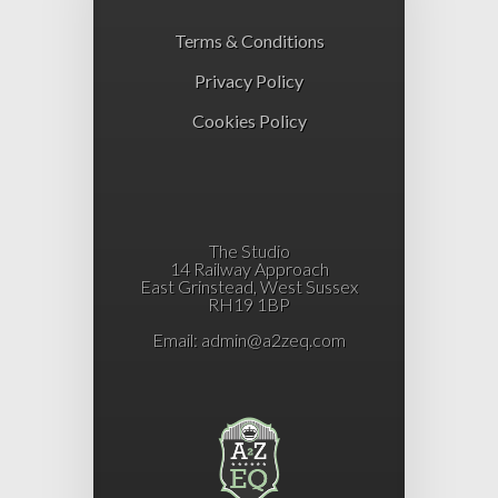
giriş
galabet
giriş
meritking
meritking
Terms & Conditions
giriş
ultrabet
giriş
cratosroyalbet
cratosroyalbet
Privacy Policy
giriş
vegabet
vegabet
giriş
atlasbet
atlasbet
giriş
casivera
casivera
Cookies Policy
giriş
galabet
galabet
giriş
jojobet
jojobet
giriş
betnano
betnano
giriş
pokerklas
pokerklas
giriş
Romabet
Romabet
giriş
Teosbet
Teosbet
giriş
Betbigo
Betbigo
The Studio
giriş
Vegabet
Vegabet
14 Railway Approach
giriş
Kalebet
Kalebet
East Grinstead, West Sussex
giriş
Restbet
Restbet
RH19 1BP
giriş
Betplay
Betplay
giriş
Efesbet
Efesbet
Email:
admin@a2zeq.com
giriş
Enjoybet
Enjoybet
giriş
ultrabet
ultrabet
giriş
norabahis
norabahis
giriş
enbet
enbet
giriş
meybet
meybet
giriş
pokerklas
giriş
betzula
betzula
giriş
bahiscasino
bahiscasino
giriş
cratosroyalbet
cratosroyalbet