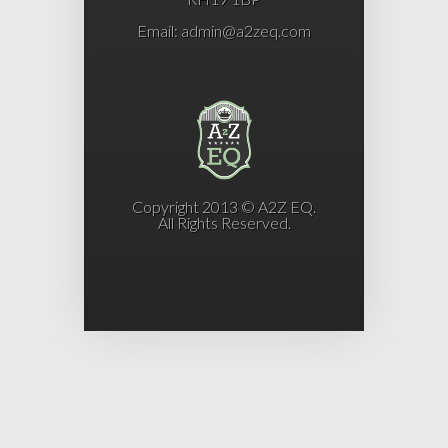
giriş
galabet
giriş
meritking
meritking
Email:
admin@a2zeq.com
giriş
ultrabet
giriş
cratosroyalbet
cratosroyalbet
giriş
vegabet
vegabet
giriş
atlasbet
atlasbet
giriş
casivera
casivera
giriş
galabet
galabet
giriş
jojobet
jojobet
giriş
betnano
betnano
giriş
pokerklas
pokerklas
giriş
Romabet
Romabet
giriş
Teosbet
Teosbet
Copyright 2013 © A2Z EQ.
giriş
Betbigo
Betbigo
All Rights Reserved.
giriş
Vegabet
Vegabet
giriş
Kalebet
Kalebet
giriş
Restbet
Restbet
giriş
Betplay
Betplay
giriş
Efesbet
Efesbet
giriş
Enjoybet
Enjoybet
giriş
ultrabet
ultrabet
giriş
norabahis
norabahis
giriş
enbet
enbet
WordPress Library
Ankara Escort: Haymana Escort, Keçiören Escort, Yenimahalle Escort
İstanbul Escort: Zeytinburnu Escort, Ümraniye Escort, Tuzla Escort
Bursa Escort: Harmancık Escort, Mudanya Escort, Gemlik Escort
The A2Z Series
What is Emotional Quotient?
Mike Fisher
Paylite – Online Payment Gateway Elementor Template Kit
Martfury – WooCommerce Marketplace WordPress Theme
Civi - Job Board WordPress Theme
Pepe – Building & Construction Business Services Elementor Template Kit
Peint – Painting Services Elementor Template Kit
Pejwan – SEO & Digital Marketing Agency Template Kit
BeTheme – Responsive Multi-Purpose WordPress Theme
Pause – Blog & Magazine Elementor Template Kit
Pawsy – Pet Care & Veterinary Elementor Template Kit
Partiwi – Barbershop Elementor Template Kit
giriş
meybet
meybet
giriş
pokerklas
giriş
betzula
betzula
giriş
bahiscasino
bahiscasino
giriş
cratosroyalbet
cratosroyalbet