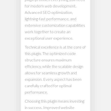
giriş
aresbet
for modern web development.
giriş
Kalebet
Kalebet
giriş
Romabet
Romabet
Advanced SEO optimization,
giriş
Teosbet
Teosbet
giriş
Vegabet
Vegabet
lightning-fast performance, and
giriş
Betbigo
Betbigo
extensive customization capabilities
giriş
Restbet
Restbet
giriş
Betplay
Betplay
work together to create an
giriş
Efesbet
Efesbet
giriş
Meritking
Meritking
exceptional user experience.
giriş
Marsbahis
Marsbahis
giriş
Meritking
Technical excellence is at the core of
giriş
Holiganbet
this plugin. The optimized code
giriş
Alobet
giriş
Alobet
structure ensures maximum
giriş
restbet
giriş
teosbet
efficiency, while the scalable design
giriş
Royalbet
allows for seamless growth and
giriş
Jokerbet
giriş
vegabet
expansion. Every aspect has been
giriş
Betzula
giriş
Norabahis
carefully crafted for optimal
giriş
Pokerklas
performance.
giriş
romabet
giriş
Restbet
Choosing this plugin means investing
giriş
Amgbahis
giriş
Mavibet
in success. Improved website
giriş
pulibet