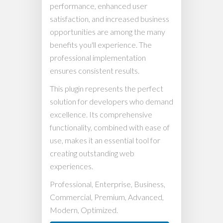
giriş
pulibet
pulibet
performance, enhanced user
giriş
restbet
restbet
satisfaction, and increased business
giriş
aresbet
aresbet
giriş
meybet
meybet
opportunities are among the many
giriş
kulisbet
giriş
enbet
enbet
benefits you'll experience. The
giriş
amgbahis
amgbahis
professional implementation
giriş
pokerklas
pokerklas
giriş
romabet
ensures consistent results.
giriş
Betzula
Betzula
giriş
Alobet
Alobet
This plugin represents the perfect
giriş
Betpuan
Betpuan
giriş
Amgbahis
Amgbahis
solution for developers who demand
giriş
Dedebet
Dedebet
excellence. Its comprehensive
giriş
Kalebet
Kalebet
giriş
Vegabet
Vegabet
functionality, combined with ease of
giriş
Restbet
Restbet
giriş
Enjoybet
Enjoybet
use, makes it an essential tool for
giriş
enbet
creating outstanding web
giriş
amgbahis
amgbahis
giriş
pokerklas
pokerklas
experiences.
giriş
betzula
giriş
pulibet
pulibet
Professional, Enterprise, Business,
giriş
restbet
giriş
aresbet
Commercial, Premium, Advanced,
giriş
meybet
Modern, Optimized.
giriş
kulisbet
giriş
Kalebet
Kalebet