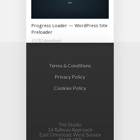
giriş
Cratosroyalbet
Cratosroyalbet
giriş
Cratosroyalbet
giriş
Grandpashabet
giriş
Grandpashabet
Grandpashabet
giriş
kulisbet
Progress Loader — WordPress Site
giriş
meybet
meybet
Preloader
giriş
aresbet
giriş
betzula
13,782 downloads
giriş
enbet
enbet
giriş
norabahis
giriş
galabet
galabet
giriş
marsbahis
marsbahis
giriş
bahiscasino
Terms & Conditions
giriş
pulibet
pulibet
giriş
holiganbet
Privacy Policy
giriş
holiganbet
giriş
marsbahis
giriş
romabet
Cookies Policy
giriş
romabet
giriş
holiganbet
giriş
mavibet
giriş
galabet
jojobet
giriş
holiganbet
giriş
meritking
giriş
marsbahis
The Studio
giriş
meritking
14 Railway Approach
giriş
meritking
jojobet
East Grinstead, West Sussex
giriş
meritking
RH19 1BP