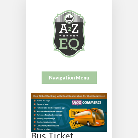
giriş
cratosroyalbet
giriş
dedebet
giriş
Festwin
giriş
jasminbet
giriş
biabet
giriş
Grandpashabet
giriş
pulibet
giriş
pulibet
giriş
pusulabet
giriş
pusulabet
pusulabet
giriş
Cratosroyalbet
giriş
Cratosroyalbet
giriş
Grandpashabet
giriş
biabet
biabet
giriş
betplay
giriş
jasminbet
jasminbet
Navigation Menu
giriş
dedebet
dedebet
giriş
holiganbet
giriş
holiganbet
giriş
marsbahis
giriş
romabet
giriş
romabet
giriş
holiganbet
giriş
mavibet
giriş
jojobet
giriş
holiganbet
giriş
galabet
Bus Ticket
giriş
meritking