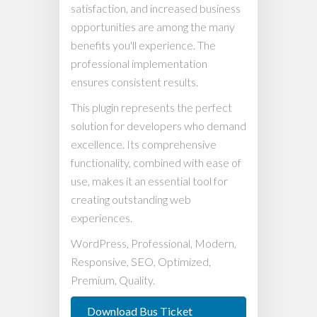
giriş
pulibet
pulibet
satisfaction, and increased business
giriş
restbet
restbet
opportunities are among the many
giriş
aresbet
aresbet
giriş
meybet
meybet
benefits you'll experience. The
giriş
kulisbet
giriş
enbet
enbet
professional implementation
giriş
amgbahis
amgbahis
ensures consistent results.
giriş
pokerklas
pokerklas
giriş
romabet
This plugin represents the perfect
giriş
Betzula
Betzula
giriş
Alobet
Alobet
solution for developers who demand
giriş
Betpuan
Betpuan
giriş
Amgbahis
Amgbahis
excellence. Its comprehensive
giriş
Dedebet
Dedebet
functionality, combined with ease of
giriş
Kalebet
Kalebet
giriş
Vegabet
Vegabet
use, makes it an essential tool for
giriş
Restbet
Restbet
giriş
Enjoybet
Enjoybet
creating outstanding web
giriş
enbet
experiences.
giriş
amgbahis
amgbahis
giriş
pokerklas
pokerklas
WordPress, Professional, Modern,
giriş
betzula
giriş
pulibet
pulibet
Responsive, SEO, Optimized,
giriş
restbet
giriş
aresbet
Premium, Quality.
giriş
meybet
giriş
kulisbet
Download Bus Ticket
giriş
Kalebet
Kalebet