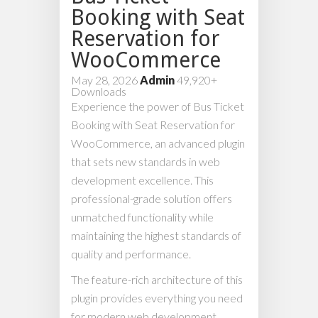
giriş
marsbahis
Booking with Seat
giriş
meritking
giriş
jojobet
Reservation for
giriş
meritking
giriş
meritking
WooCommerce
giriş
mavibet
giriş
Kalebet
Kalebet
May 28, 2026
Admin
49,920+
giriş
Betbigo
Betbigo
Downloads
giriş
Betpas
Betpas
Experience the power of Bus Ticket
giriş
Atlasbet
Atlasbet
giriş
Meybet
Meybet
Booking with Seat Reservation for
giriş
Grandpashabet
Grandpashabet
giriş
Amgbahis
Amgbahis
WooCommerce, an advanced plugin
giriş
pulibet
galabet
that sets new standards in web
giriş
kulisbet
kulisbet
giriş
vegabet
vegabet
development excellence. This
giriş
amgbahis
amgbahis
professional-grade solution offers
giriş
cratosroyalbet
cratosroyalbet
giriş
biabet
unmatched functionality while
giriş
biabet
biabet
giriş
dedebet
dedebet
maintaining the highest standards of
giriş
orisbet
orisbet
quality and performance.
giriş
aresbet
giriş
pulibet
pulibet
giriş
norabahis
The feature-rich architecture of this
giriş
betzula
betzula
plugin provides everything you need
giriş
bahiscasino
bahiscasino
giriş
avrupabet
avrupabet
for modern web development.