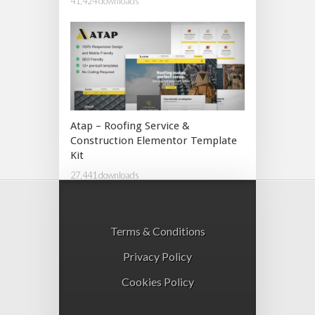
41,424 downloads
giriş
Cratosroyalbet
Cratosroyalbet
giriş
Cratosroyalbet
giriş
Grandpashabet
giriş
Grandpashabet
Grandpashabet
giriş
kulisbet
giriş
meybet
meybet
giriş
aresbet
giriş
betzula
giriş
enbet
enbet
giriş
norabahis
giriş
galabet
galabet
Atap – Roofing Service &
giriş
marsbahis
marsbahis
giriş
bahiscasino
Construction Elementor Template
giriş
pulibet
pulibet
Kit
giriş
holiganbet
giriş
holiganbet
27,441 downloads
giriş
marsbahis
giriş
romabet
giriş
romabet
giriş
holiganbet
Terms & Conditions
giriş
mavibet
giriş
galabet
jojobet
giriş
holiganbet
Privacy Policy
giriş
meritking
giriş
marsbahis
Cookies Policy
giriş
meritking
giriş
meritking
jojobet
giriş
meritking