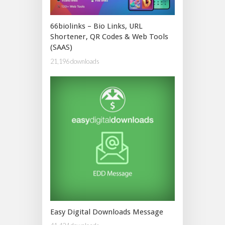
giriş
amgbahis
amgbahis
giriş
pokerklas
pokerklas
giriş
betzula
66biolinks – Bio Links, URL
giriş
aresbet
aresbet
giriş
restbet
Shortener, QR Codes & Web Tools
giriş
pulibet
(SAAS)
giriş
bahiscasino
bahiscasino
giriş
Romabet
21,196 downloads
giriş
Teosbet
giriş
Betbigo
giriş
Kalebet
giriş
Restbet
giriş
Betplay
giriş
Efesbet
Efesbet
giriş
Enjoybet
Enjoybet
giriş
Vegabet
jokerbet
jokerbet
giriş
Grandpashabet
pulibet
pulibet
giriş
holiganbet
holiganbet
giriş
pusulabet
pusulabet
giriş
cratosroyalbet
cratosroyalbet
giriş
dedebet
dedebet
giriş
Festwin
Festwin
giriş
jasminbet
jasminbet
giriş
biabet
biabet
giriş
pulibet
giriş
pulibet
pulibet
Easy Digital Downloads Message
giriş
pusulabet
pusulabet
giriş
pusulabet
pusulabet