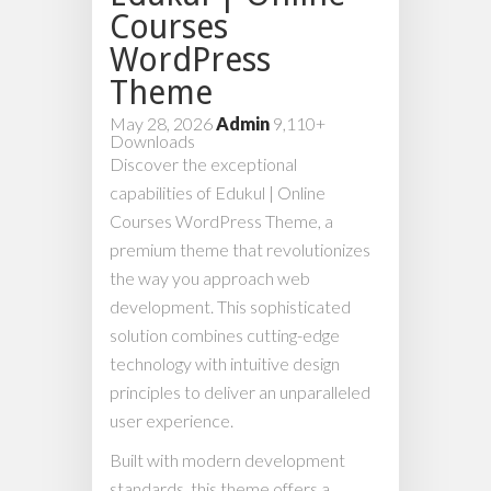
giriş
marsbahis
Courses
giriş
meritking
giriş
jojobet
WordPress
giriş
meritking
giriş
meritking
Theme
giriş
mavibet
giriş
Kalebet
Kalebet
May 28, 2026
Admin
9,110+
giriş
Betbigo
Betbigo
Downloads
giriş
Betpas
Betpas
Discover the exceptional
giriş
Atlasbet
Atlasbet
giriş
Meybet
Meybet
capabilities of Edukul | Online
giriş
Grandpashabet
Grandpashabet
giriş
Amgbahis
Amgbahis
Courses WordPress Theme, a
giriş
pulibet
galabet
premium theme that revolutionizes
giriş
kulisbet
kulisbet
giriş
vegabet
vegabet
the way you approach web
giriş
amgbahis
amgbahis
development. This sophisticated
giriş
cratosroyalbet
cratosroyalbet
giriş
biabet
solution combines cutting-edge
giriş
biabet
biabet
giriş
dedebet
dedebet
technology with intuitive design
giriş
orisbet
orisbet
principles to deliver an unparalleled
giriş
aresbet
giriş
pulibet
pulibet
user experience.
giriş
norabahis
giriş
betzula
betzula
Built with modern development
giriş
bahiscasino
bahiscasino
giriş
avrupabet
avrupabet
standards, this theme offers a