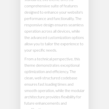
giriş
aresbet
comprehensive suite of features
giriş
Kalebet
Kalebet
giriş
Romabet
Romabet
designed to enhance your website's
giriş
Teosbet
Teosbet
giriş
Vegabet
Vegabet
performance and functionality. The
giriş
Betbigo
Betbigo
responsive design ensures seamless
giriş
Restbet
Restbet
giriş
Betplay
Betplay
operation across all devices, while
giriş
Efesbet
Efesbet
giriş
Meritking
Meritking
the advanced customization options
giriş
Marsbahis
Marsbahis
allow you to tailor the experience to
giriş
Meritking
giriş
Holiganbet
your specific needs.
giriş
Alobet
giriş
Alobet
From a technical perspective, this
giriş
restbet
giriş
teosbet
theme demonstrates exceptional
giriş
Royalbet
optimization and efficiency. The
giriş
Jokerbet
giriş
vegabet
clean, well-structured codebase
giriş
Betzula
giriş
Norabahis
ensures fast loading times and
giriş
Pokerklas
smooth operation, while the modular
giriş
romabet
giriş
Restbet
architecture provides flexibility for
giriş
Amgbahis
future enhancements and
giriş
Mavibet
giriş
pulibet