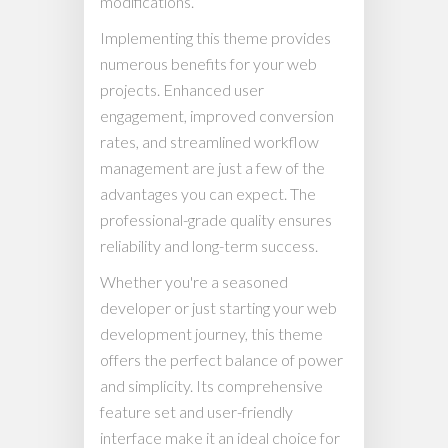
modifications.
giriş
pulibet
pulibet
giriş
restbet
restbet
Implementing this theme provides
giriş
aresbet
aresbet
giriş
meybet
meybet
numerous benefits for your web
giriş
kulisbet
giriş
enbet
enbet
projects. Enhanced user
giriş
amgbahis
amgbahis
engagement, improved conversion
giriş
pokerklas
pokerklas
giriş
romabet
rates, and streamlined workflow
giriş
Betzula
Betzula
management are just a few of the
giriş
Alobet
Alobet
giriş
Betpuan
Betpuan
advantages you can expect. The
giriş
Amgbahis
Amgbahis
giriş
Dedebet
Dedebet
professional-grade quality ensures
giriş
Kalebet
Kalebet
reliability and long-term success.
giriş
Vegabet
Vegabet
giriş
Restbet
Restbet
giriş
Enjoybet
Enjoybet
Whether you're a seasoned
giriş
enbet
developer or just starting your web
giriş
amgbahis
amgbahis
giriş
pokerklas
pokerklas
development journey, this theme
giriş
betzula
offers the perfect balance of power
giriş
pulibet
pulibet
giriş
restbet
and simplicity. Its comprehensive
giriş
aresbet
giriş
meybet
feature set and user-friendly
giriş
kulisbet
interface make it an ideal choice for
giriş
Kalebet
Kalebet