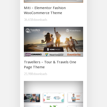
giriş
amgbahis
amgbahis
giriş
pokerklas
pokerklas
Miti – Elementor Fashion
giriş
betzula
WooCommerce Theme
giriş
aresbet
aresbet
giriş
restbet
36,658 downloads
giriş
pulibet
giriş
bahiscasino
bahiscasino
giriş
Romabet
giriş
Teosbet
giriş
Betbigo
giriş
Kalebet
giriş
Restbet
giriş
Betplay
giriş
Efesbet
Efesbet
giriş
Enjoybet
Enjoybet
giriş
Vegabet
jokerbet
jokerbet
Travellers – Tour & Travels One
giriş
Grandpashabet
pulibet
pulibet
giriş
holiganbet
holiganbet
Page Theme
giriş
pusulabet
pusulabet
25,988 downloads
giriş
cratosroyalbet
cratosroyalbet
giriş
dedebet
dedebet
giriş
Festwin
Festwin
giriş
jasminbet
jasminbet
giriş
biabet
biabet
giriş
pulibet
giriş
pulibet
pulibet
giriş
pusulabet
pusulabet
giriş
pusulabet
pusulabet