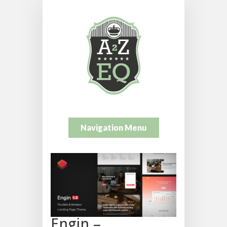
giriş
cratosroyalbet
giriş
dedebet
giriş
Festwin
giriş
jasminbet
giriş
biabet
giriş
Grandpashabet
giriş
pulibet
giriş
pulibet
giriş
pusulabet
giriş
pusulabet
pusulabet
giriş
Cratosroyalbet
giriş
Cratosroyalbet
giriş
Grandpashabet
giriş
biabet
biabet
giriş
betplay
giriş
jasminbet
jasminbet
Navigation Menu
giriş
dedebet
dedebet
giriş
holiganbet
giriş
holiganbet
giriş
marsbahis
giriş
romabet
giriş
romabet
giriş
holiganbet
giriş
mavibet
giriş
jojobet
giriş
holiganbet
giriş
galabet
Engin –
giriş
meritking