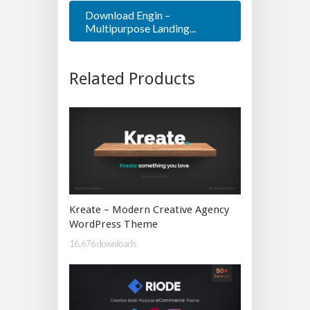
giriş
Betbigo
Betbigo
Download Engin –
giriş
Romabet
Romabet
Multipurpose Landing...
giriş
Betplay
Betplay
giriş
Efesbet
Efesbet
giriş
Enjoybet
Enjoybet
giriş
Betzula
Betzula
giriş
Meritking
Meritking
Related Products
giriş
Holiganbet
Holiganbet
giriş
Alobet
giriş
Alobet
giriş
restbet
giriş
teosbet
giriş
Royalbet
giriş
Jokerbet
giriş
vegabet
giriş
Betzula
giriş
Norabahis
giriş
Pokerklas
giriş
romabet
Kreate – Modern Creative Agency
giriş
Restbet
WordPress Theme
giriş
Amgbahis
giriş
Mavibet
16,676 downloads
giriş
pulibet
giriş
Pokerklas
giriş
Alobet
Alobet
giriş
romabet
romabet
giriş
norabahis
norabahis
giriş
enbet
enbet