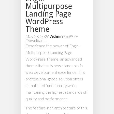
giriş
marsbahis
Multipurpose
giriş
meritking
giriş
jojobet
Landing Page
giriş
meritking
giriş
meritking
WordPress
giriş
mavibet
giriş
Kalebet
Kalebet
Theme
giriş
Betbigo
Betbigo
giriş
Betpas
Betpas
May 28, 2026
Admin
36,997+
giriş
Atlasbet
Atlasbet
Downloads
giriş
Meybet
Meybet
Experience the power of Engin –
giriş
Grandpashabet
Grandpashabet
giriş
Amgbahis
Amgbahis
Multipurpose Landing Page
giriş
pulibet
galabet
WordPress Theme, an advanced
giriş
kulisbet
kulisbet
giriş
vegabet
vegabet
theme that sets new standards in
giriş
amgbahis
amgbahis
giriş
cratosroyalbet
cratosroyalbet
web development excellence. This
giriş
biabet
professional-grade solution offers
giriş
biabet
biabet
giriş
dedebet
dedebet
unmatched functionality while
giriş
orisbet
orisbet
giriş
aresbet
maintaining the highest standards of
giriş
pulibet
pulibet
quality and performance.
giriş
norabahis
giriş
betzula
betzula
The feature-rich architecture of this
giriş
bahiscasino
bahiscasino
giriş
avrupabet
avrupabet