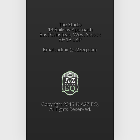
giriş
galabet
giriş
meritking
meritking
giriş
ultrabet
giriş
cratosroyalbet
cratosroyalbet
giriş
vegabet
vegabet
The Studio
giriş
atlasbet
atlasbet
14 Railway Approach
giriş
casivera
casivera
East Grinstead, West Sussex
giriş
galabet
galabet
RH19 1BP
giriş
jojobet
jojobet
giriş
betnano
betnano
Email:
admin@a2zeq.com
giriş
pokerklas
pokerklas
giriş
Romabet
Romabet
giriş
Teosbet
Teosbet
giriş
Betbigo
Betbigo
giriş
Vegabet
Vegabet
giriş
Kalebet
Kalebet
giriş
Restbet
Restbet
giriş
Betplay
Betplay
giriş
Efesbet
Efesbet
giriş
Enjoybet
Enjoybet
giriş
ultrabet
ultrabet
Copyright 2013 © A2Z EQ.
giriş
norabahis
norabahis
All Rights Reserved.
giriş
enbet
enbet
giriş
meybet
meybet
giriş
pokerklas
giriş
betzula
betzula
giriş
bahiscasino
bahiscasino
giriş
cratosroyalbet
cratosroyalbet