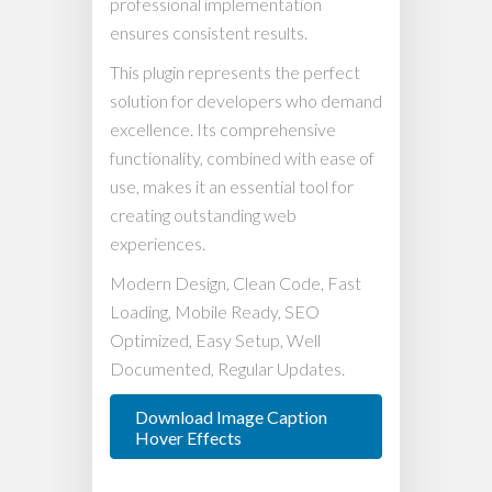
professional implementation
giriş
pulibet
pulibet
giriş
restbet
restbet
ensures consistent results.
giriş
aresbet
aresbet
giriş
meybet
meybet
This plugin represents the perfect
giriş
kulisbet
giriş
enbet
enbet
solution for developers who demand
giriş
amgbahis
amgbahis
excellence. Its comprehensive
giriş
pokerklas
pokerklas
giriş
romabet
functionality, combined with ease of
giriş
Betzula
Betzula
giriş
Alobet
Alobet
use, makes it an essential tool for
giriş
Betpuan
Betpuan
creating outstanding web
giriş
Amgbahis
Amgbahis
giriş
Dedebet
Dedebet
experiences.
giriş
Kalebet
Kalebet
giriş
Vegabet
Vegabet
Modern Design, Clean Code, Fast
giriş
Restbet
Restbet
giriş
Enjoybet
Enjoybet
Loading, Mobile Ready, SEO
giriş
enbet
Optimized, Easy Setup, Well
giriş
amgbahis
amgbahis
giriş
pokerklas
pokerklas
Documented, Regular Updates.
giriş
betzula
giriş
pulibet
pulibet
giriş
restbet
Download Image Caption
giriş
aresbet
Hover Effects
giriş
meybet
giriş
kulisbet
giriş
Kalebet
Kalebet