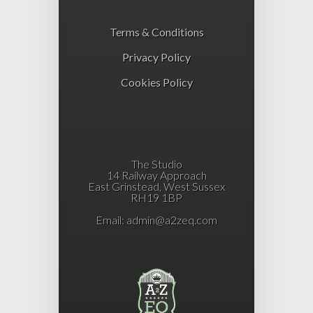
giriş
galabet
giriş
meritking
meritking
giriş
ultrabet
Terms & Conditions
giriş
cratosroyalbet
cratosroyalbet
giriş
vegabet
vegabet
Privacy Policy
giriş
atlasbet
atlasbet
giriş
casivera
casivera
Cookies Policy
giriş
galabet
galabet
giriş
jojobet
jojobet
giriş
betnano
betnano
giriş
pokerklas
pokerklas
giriş
Romabet
Romabet
giriş
Teosbet
Teosbet
giriş
Betbigo
Betbigo
giriş
Vegabet
Vegabet
The Studio
giriş
Kalebet
Kalebet
14 Railway Approach
giriş
Restbet
Restbet
East Grinstead, West Sussex
giriş
Betplay
Betplay
RH19 1BP
giriş
Efesbet
Efesbet
giriş
Enjoybet
Enjoybet
Email:
admin@a2zeq.com
giriş
ultrabet
ultrabet
giriş
norabahis
norabahis
giriş
enbet
enbet
giriş
meybet
meybet
giriş
pokerklas
giriş
betzula
betzula
giriş
bahiscasino
bahiscasino
giriş
cratosroyalbet
cratosroyalbet