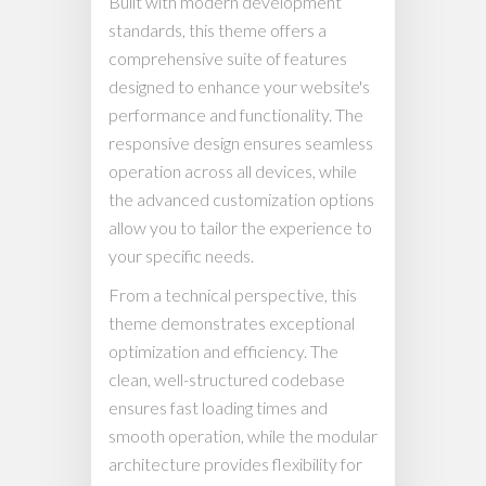
Built with modern development
giriş
aresbet
giriş
Kalebet
Kalebet
standards, this theme offers a
giriş
Romabet
Romabet
comprehensive suite of features
giriş
Teosbet
Teosbet
giriş
Vegabet
Vegabet
designed to enhance your website's
giriş
Betbigo
Betbigo
giriş
Restbet
Restbet
performance and functionality. The
giriş
Betplay
Betplay
responsive design ensures seamless
giriş
Efesbet
Efesbet
giriş
Meritking
Meritking
operation across all devices, while
giriş
Marsbahis
Marsbahis
the advanced customization options
giriş
Meritking
giriş
Holiganbet
allow you to tailor the experience to
giriş
Alobet
giriş
Alobet
your specific needs.
giriş
restbet
giriş
teosbet
From a technical perspective, this
giriş
Royalbet
giriş
Jokerbet
theme demonstrates exceptional
giriş
vegabet
optimization and efficiency. The
giriş
Betzula
giriş
Norabahis
clean, well-structured codebase
giriş
Pokerklas
ensures fast loading times and
giriş
romabet
giriş
Restbet
smooth operation, while the modular
giriş
Amgbahis
giriş
Mavibet
architecture provides flexibility for
giriş
pulibet