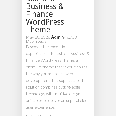
giriş
marsbahis
Business &
giriş
meritking
giriş
jojobet
Finance
giriş
meritking
giriş
meritking
WordPress
giriş
mavibet
giriş
Kalebet
Kalebet
Theme
giriş
Betbigo
Betbigo
giriş
Betpas
Betpas
May 28, 2026
Admin
46,753+
giriş
Atlasbet
Atlasbet
Downloads
giriş
Meybet
Meybet
Discover the exceptional
giriş
Grandpashabet
Grandpashabet
giriş
Amgbahis
Amgbahis
capabilities of Maestro – Business &
giriş
pulibet
galabet
Finance WordPress Theme, a
giriş
kulisbet
kulisbet
giriş
vegabet
vegabet
premium theme that revolutionizes
giriş
amgbahis
amgbahis
giriş
cratosroyalbet
cratosroyalbet
the way you approach web
giriş
biabet
development. This sophisticated
giriş
biabet
biabet
giriş
dedebet
dedebet
solution combines cutting-edge
giriş
orisbet
orisbet
giriş
aresbet
technology with intuitive design
giriş
pulibet
pulibet
principles to deliver an unparalleled
giriş
norabahis
giriş
betzula
betzula
user experience.
giriş
bahiscasino
bahiscasino
giriş
avrupabet
avrupabet