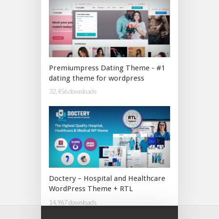
giriş
Cratosroyalbet
Cratosroyalbet
giriş
Cratosroyalbet
giriş
Grandpashabet
giriş
Grandpashabet
Grandpashabet
giriş
kulisbet
giriş
meybet
meybet
giriş
aresbet
giriş
betzula
giriş
enbet
enbet
Premiumpress Dating Theme - #1
giriş
norabahis
dating theme for wordpress
giriş
galabet
galabet
giriş
marsbahis
marsbahis
32,456 downloads
giriş
bahiscasino
giriş
pulibet
pulibet
giriş
holiganbet
giriş
holiganbet
giriş
marsbahis
giriş
romabet
giriş
romabet
giriş
holiganbet
giriş
mavibet
giriş
galabet
jojobet
giriş
holiganbet
Doctery – Hospital and Healthcare
giriş
meritking
WordPress Theme + RTL
giriş
marsbahis
giriş
meritking
14,967 downloads
giriş
meritking
jojobet
giriş
meritking