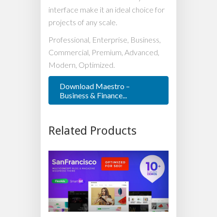
giriş
Betbigo
Betbigo
interface make it an ideal choice for
giriş
Romabet
Romabet
giriş
Betplay
Betplay
projects of any scale.
giriş
Efesbet
Efesbet
giriş
Enjoybet
Enjoybet
Professional, Enterprise, Business,
giriş
Betzula
Betzula
giriş
Meritking
Meritking
Commercial, Premium, Advanced,
giriş
Holiganbet
Holiganbet
Modern, Optimized.
giriş
Alobet
giriş
Alobet
giriş
restbet
Download Maestro –
giriş
teosbet
Business & Finance...
giriş
Royalbet
giriş
Jokerbet
giriş
vegabet
giriş
Betzula
giriş
Norabahis
Related Products
giriş
Pokerklas
giriş
romabet
giriş
Restbet
giriş
Amgbahis
giriş
Mavibet
giriş
pulibet
giriş
Pokerklas
giriş
Alobet
Alobet
giriş
romabet
romabet
giriş
norabahis
norabahis
giriş
enbet
enbet