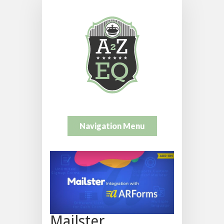
giriş
cratosroyalbet
giriş
dedebet
giriş
Festwin
giriş
jasminbet
giriş
biabet
giriş
Grandpashabet
giriş
pulibet
giriş
pulibet
giriş
pusulabet
giriş
pusulabet
pusulabet
giriş
Cratosroyalbet
giriş
Cratosroyalbet
giriş
Grandpashabet
giriş
biabet
biabet
giriş
betplay
giriş
jasminbet
jasminbet
Navigation Menu
giriş
dedebet
dedebet
giriş
holiganbet
giriş
holiganbet
giriş
marsbahis
giriş
romabet
giriş
romabet
giriş
holiganbet
giriş
mavibet
giriş
jojobet
giriş
holiganbet
giriş
galabet
Mailster
giriş
meritking