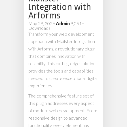
giriş
marsbahis
Integration with
giriş
meritking
giriş
jojobet
Arforms
giriş
meritking
giriş
meritking
May 28, 2026
Admin
9,051+
giriş
mavibet
Downloads
giriş
Kalebet
Kalebet
Transform your web development
giriş
Betbigo
Betbigo
giriş
Betpas
Betpas
approach with Mailster Integration
giriş
Atlasbet
Atlasbet
giriş
Meybet
Meybet
with Arforms, a revolutionary plugin
giriş
Grandpashabet
Grandpashabet
that combines innovation with
giriş
Amgbahis
Amgbahis
giriş
pulibet
galabet
reliability. This cutting-edge solution
giriş
kulisbet
kulisbet
giriş
vegabet
vegabet
provides the tools and capabilities
giriş
amgbahis
amgbahis
needed to create exceptional digital
giriş
cratosroyalbet
cratosroyalbet
giriş
biabet
experiences.
giriş
biabet
biabet
giriş
dedebet
dedebet
The comprehensive feature set of
giriş
orisbet
orisbet
giriş
aresbet
this plugin addresses every aspect
giriş
pulibet
pulibet
of modern web development. From
giriş
norabahis
giriş
betzula
betzula
responsive design to advanced
giriş
bahiscasino
bahiscasino
giriş
avrupabet
avrupabet
functionality, every element has