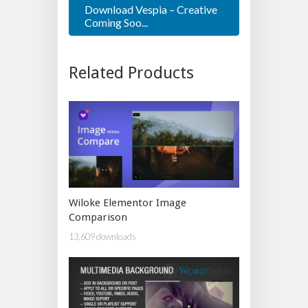
giriş
Betbigo
Betbigo
Download Vespia – Creative
giriş
Romabet
Romabet
Coming Soo...
giriş
Betplay
Betplay
giriş
Efesbet
Efesbet
giriş
Enjoybet
Enjoybet
giriş
Betzula
Betzula
Related Products
giriş
Meritking
Meritking
giriş
Holiganbet
Holiganbet
giriş
Alobet
giriş
Alobet
giriş
restbet
giriş
teosbet
giriş
Royalbet
giriş
Jokerbet
giriş
vegabet
giriş
Betzula
giriş
Norabahis
giriş
Pokerklas
Wiloke Elementor Image
giriş
romabet
giriş
Restbet
Comparison
giriş
Amgbahis
giriş
Mavibet
13,609 downloads
giriş
pulibet
giriş
Pokerklas
giriş
Alobet
Alobet
giriş
romabet
romabet
giriş
norabahis
norabahis
giriş
enbet
enbet