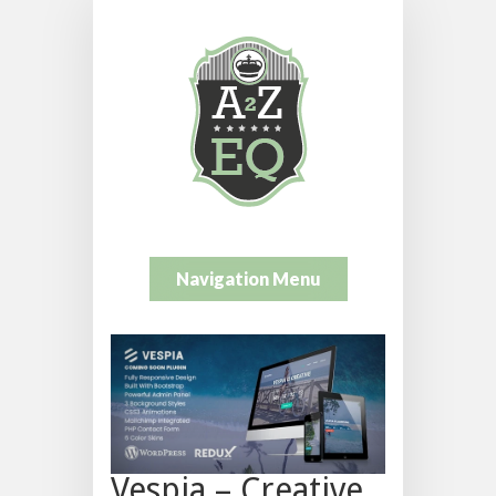
giriş
cratosroyalbet
giriş
dedebet
giriş
Festwin
giriş
jasminbet
giriş
biabet
giriş
Grandpashabet
giriş
pulibet
giriş
pulibet
giriş
pusulabet
giriş
pusulabet
pusulabet
giriş
Cratosroyalbet
giriş
Cratosroyalbet
giriş
Grandpashabet
giriş
biabet
biabet
giriş
betplay
giriş
jasminbet
jasminbet
Navigation Menu
giriş
dedebet
dedebet
giriş
holiganbet
giriş
holiganbet
giriş
marsbahis
giriş
romabet
giriş
romabet
giriş
holiganbet
giriş
mavibet
giriş
jojobet
giriş
holiganbet
giriş
galabet
Vespia – Creative
giriş
meritking