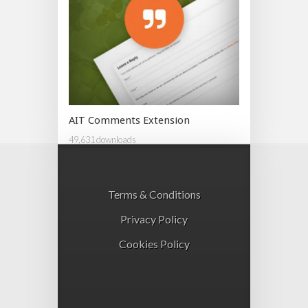
giriş
Cratosroyalbet
Cratosroyalbet
giriş
Cratosroyalbet
giriş
Grandpashabet
giriş
Grandpashabet
Grandpashabet
giriş
kulisbet
giriş
meybet
meybet
giriş
aresbet
giriş
betzula
giriş
enbet
enbet
giriş
norabahis
giriş
galabet
galabet
AIT Comments Extension
giriş
marsbahis
marsbahis
giriş
bahiscasino
49,631 downloads
giriş
pulibet
pulibet
giriş
holiganbet
giriş
holiganbet
giriş
marsbahis
giriş
romabet
Terms & Conditions
giriş
romabet
giriş
holiganbet
Privacy Policy
giriş
mavibet
giriş
galabet
jojobet
Cookies Policy
giriş
holiganbet
giriş
meritking
giriş
marsbahis
giriş
meritking
giriş
meritking
jojobet
giriş
meritking