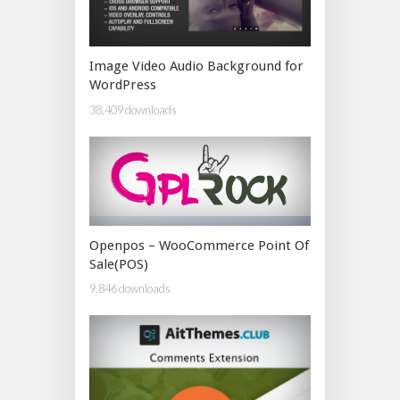
giriş
amgbahis
amgbahis
giriş
pokerklas
pokerklas
giriş
betzula
giriş
aresbet
aresbet
giriş
restbet
Image Video Audio Background for
giriş
pulibet
WordPress
giriş
bahiscasino
bahiscasino
giriş
Romabet
38,409 downloads
giriş
Teosbet
giriş
Betbigo
giriş
Kalebet
giriş
Restbet
giriş
Betplay
giriş
Efesbet
Efesbet
giriş
Enjoybet
Enjoybet
giriş
Vegabet
jokerbet
jokerbet
giriş
Grandpashabet
pulibet
pulibet
Openpos – WooCommerce Point Of
giriş
holiganbet
holiganbet
Sale(POS)
giriş
pusulabet
pusulabet
giriş
cratosroyalbet
cratosroyalbet
9,846 downloads
giriş
dedebet
dedebet
giriş
Festwin
Festwin
giriş
jasminbet
jasminbet
giriş
biabet
biabet
giriş
pulibet
giriş
pulibet
pulibet
giriş
pusulabet
pusulabet
giriş
pusulabet
pusulabet